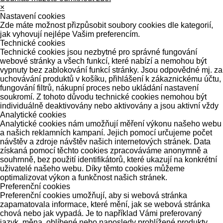
×
Nastavení cookies
Zde máte možnost přizpůsobit soubory cookies dle kategorií,
jak vyhovují nejlépe Vašim preferencím.
Technické cookies
Technické cookies jsou nezbytné pro správné fungování
webové stránky a všech funkcí, které nabízí a nemohou být
vypnuty bez zablokování funkcí stránky. Jsou odpovědné mj. za
uchovávání produktů v košíku, přihlášení k zákaznickému účtu,
fungování filtrů, nákupní proces nebo ukládání nastavení
soukromí. Z tohoto důvodu technické cookies nemohou být
individuálně deaktivovány nebo aktivovány a jsou aktivní vždy
Analytické cookies
Analytické cookies nám umožňují měření výkonu našeho webu
a našich reklamních kampaní. Jejich pomocí určujeme počet
návštěv a zdroje návštěv našich internetových stránek. Data
získaná pomocí těchto cookies zpracováváme anonymně a
souhrnně, bez použití identifikátorů, které ukazují na konkrétní
uživatelé našeho webu. Díky těmto cookies můžeme
optimalizovat výkon a funkčnost našich stránek.
Preferenční cookies
Preferenční cookies umožňují, aby si webová stránka
zapamatovala informace, které mění, jak se webová stránka
chová nebo jak vypadá. Je to například Vámi preferovaný
jazyk, měna, oblíbené nebo naposledy prohlížené produkty