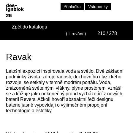
Přihláška
Vstupenky
Zpět do katalogu
210
/ 278
(filtrováno)
Ravak
Letošní expozici inspirovala voda a světlo. Dvě základní
podmínky života, zdroje radosti, duchovního i fyzického
rozvoje, se setkaly v temně modrém portálu. Voda,
znázorněná světelnými vlákny, plyne prostorem, vznáší
se a křižuje jako nekonečný proud vycházející z nových
baterií Revers. Ačkoli hovoří abstraktní řečí designu,
baterie jasně vypovídají o výjimečném propojení
technologie a estetiky.