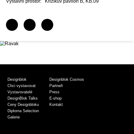
Výstavní prostor:
Křižíkův pavilon B, KB.09
Designblok
Designblok Cosmos
Chci vystavovat
Partneři
Vystavovatelé
Press
DesignBlok Talks
E-shop
Ceny Designbloku
Kontakt
Diploma Selection
Galerie