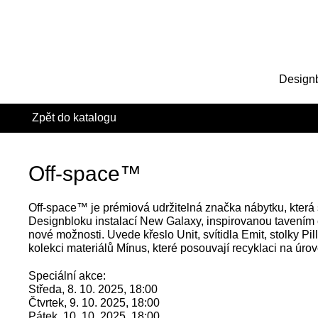
Design
Zpět do katalogu
Off-space™
Off-space™ je prémiová udržitelná značka nábytku, která 
Designbloku instalací New Galaxy, inspirovanou tavením č
nové možnosti. Uvede křeslo Unit, svítidla Emit, stolky Pill
kolekci materiálů Mínus, které posouvají recyklaci na úro
Speciální akce:
Středa, 8. 10. 2025, 18:00
Čtvrtek, 9. 10. 2025, 18:00
Pátek, 10. 10. 2025, 18:00