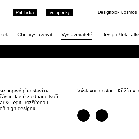
Designblok Cosmos
Přihláška
Vstupenky
blok
Chci vystavovat
Vystavovatelé
DesignBlok Talk
se poprvé představí na
Výstavní prostor:
Křižíkův 
ástic, které z odpadu tvoří
ar & Legit i rozšířenou
veň high-designu.