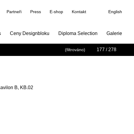
Partneři
Press
E-shop
Kontakt
English
s
Ceny Designbloku
Diploma Selection
Galerie
177
/ 278
(filtrováno)
pavilon B, KB.02