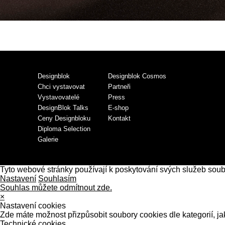
Designblok
Designblok Cosmos
Chci vystavovat
Partneři
Vystavovatelé
Press
DesignBlok Talks
E-shop
Ceny Designbloku
Kontakt
Diploma Selection
Galerie
Tyto webové stránky používají k poskytování svých služeb sou
Nastavení
Souhlasím
Souhlas můžete odmítnout zde.
×
Nastavení cookies
Zde máte možnost přizpůsobit soubory cookies dle kategorií, ja
Technické cookies