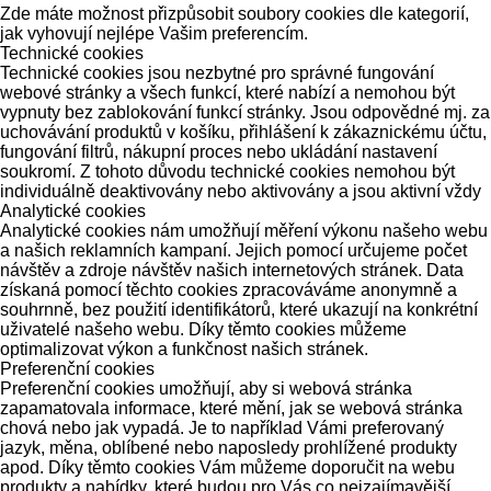
Zde máte možnost přizpůsobit soubory cookies dle kategorií,
jak vyhovují nejlépe Vašim preferencím.
Technické cookies
Technické cookies jsou nezbytné pro správné fungování
webové stránky a všech funkcí, které nabízí a nemohou být
vypnuty bez zablokování funkcí stránky. Jsou odpovědné mj. za
uchovávání produktů v košíku, přihlášení k zákaznickému účtu,
fungování filtrů, nákupní proces nebo ukládání nastavení
soukromí. Z tohoto důvodu technické cookies nemohou být
individuálně deaktivovány nebo aktivovány a jsou aktivní vždy
Analytické cookies
Analytické cookies nám umožňují měření výkonu našeho webu
a našich reklamních kampaní. Jejich pomocí určujeme počet
návštěv a zdroje návštěv našich internetových stránek. Data
získaná pomocí těchto cookies zpracováváme anonymně a
souhrnně, bez použití identifikátorů, které ukazují na konkrétní
uživatelé našeho webu. Díky těmto cookies můžeme
optimalizovat výkon a funkčnost našich stránek.
Preferenční cookies
Preferenční cookies umožňují, aby si webová stránka
zapamatovala informace, které mění, jak se webová stránka
chová nebo jak vypadá. Je to například Vámi preferovaný
jazyk, měna, oblíbené nebo naposledy prohlížené produkty
apod. Díky těmto cookies Vám můžeme doporučit na webu
produkty a nabídky, které budou pro Vás co nejzajímavější.