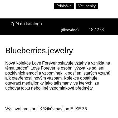
Přihláška
Vstupenky
Zpět do katalogu
18
/ 278
(filtrováno)
Blueberries.jewelry
Nová kolekce Love Forever oslavuje vztahy a vznikla na
téma „srdce“. Love Forever je osobní výzva ke sdílení
pozitivních emocí a vzpomínek, k posílení starých vztahů
a k otevřenosti novým vazbám. Kolekce obsahuje
otevírací medailonky jako talismany, ve kterých lze
uchovat fotku nebo jiné vzpomínkové předměty.
Výstavní prostor:
Křižíkův pavilon E, KE.38