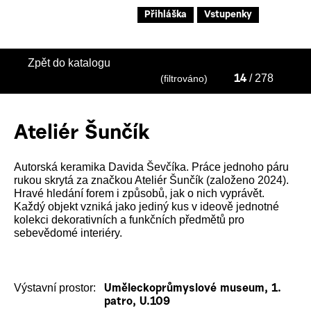
Přihláška
Vstupenky
Zpět do katalogu
/ 278
(filtrováno)
14
Ateliér Šunčík
Autorská keramika Davida Ševčíka. Práce jednoho páru
rukou skrytá za značkou Ateliér Šunčík (založeno 2024).
Hravé hledání forem i způsobů, jak o nich vyprávět.
Každý objekt vzniká jako jediný kus v ideově jednotné
kolekci dekorativních a funkčních předmětů pro
sebevědomé interiéry.
Výstavní prostor:
Uměleckoprůmyslové museum, 1.
patro, U.109