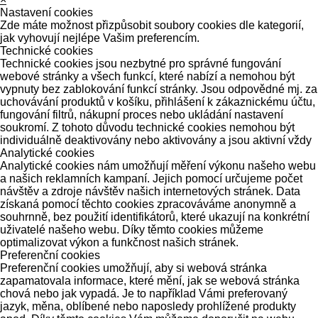
Nastavení cookies
Zde máte možnost přizpůsobit soubory cookies dle kategorií,
jak vyhovují nejlépe Vašim preferencím.
Technické cookies
Technické cookies jsou nezbytné pro správné fungování
webové stránky a všech funkcí, které nabízí a nemohou být
vypnuty bez zablokování funkcí stránky. Jsou odpovědné mj. za
uchovávání produktů v košíku, přihlášení k zákaznickému účtu,
fungování filtrů, nákupní proces nebo ukládání nastavení
soukromí. Z tohoto důvodu technické cookies nemohou být
individuálně deaktivovány nebo aktivovány a jsou aktivní vždy
Analytické cookies
Analytické cookies nám umožňují měření výkonu našeho webu
a našich reklamních kampaní. Jejich pomocí určujeme počet
návštěv a zdroje návštěv našich internetových stránek. Data
získaná pomocí těchto cookies zpracováváme anonymně a
souhrnně, bez použití identifikátorů, které ukazují na konkrétní
uživatelé našeho webu. Díky těmto cookies můžeme
optimalizovat výkon a funkčnost našich stránek.
Preferenční cookies
Preferenční cookies umožňují, aby si webová stránka
zapamatovala informace, které mění, jak se webová stránka
chová nebo jak vypadá. Je to například Vámi preferovaný
jazyk, měna, oblíbené nebo naposledy prohlížené produkty