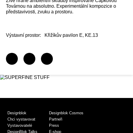
Živě hrané ambientní skladby inspirované Čapkovou
Továrnou na absolutno. Experimentální kompozice o
představivosti, zvuku a prostoru.
Výstavní prostor:
Křižíkův pavilon E, KE.13
Designblok
Designblok Cosmos
Chci vystavovat
Partneři
Vystavovatelé
Press
DesignBlok Talks
E-shop