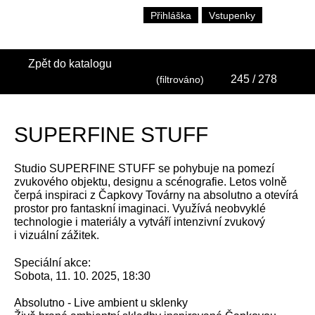
Přihláška
Vstupenky
Zpět do katalogu
245
/ 278
(filtrováno)
SUPERFINE STUFF
Studio SUPERFINE STUFF se pohybuje na pomezí
zvukového objektu, designu a scénografie. Letos volně
čerpá inspiraci z Čapkovy Továrny na absolutno a otevírá
prostor pro fantaskní imaginaci. Využívá neobvyklé
technologie i materiály a vytváří intenzivní zvukový
i vizuální zážitek.
Speciální akce:
Sobota, 11. 10. 2025, 18:30
Absolutno - Live ambient u sklenky