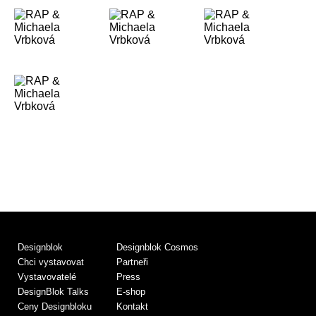
Designblok
Designblok Cosmos
Chci vystavovat
Partneři
Vystavovatelé
Press
DesignBlok Talks
E-shop
Ceny Designbloku
Kontakt