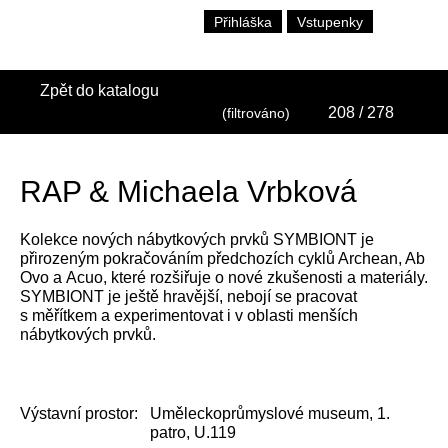
Přihláška
Vstupenky
Zpět do katalogu
208
/ 278
(filtrováno)
RAP & Michaela Vrbková
Kolekce nových nábytkových prvků SYMBIONT je
přirozeným pokračováním předchozích cyklů Archean, Ab
Ovo a Acuo, které rozšiřuje o nové zkušenosti a materiály.
SYMBIONT je ještě hravější, nebojí se pracovat
s měřítkem a experimentovat i v oblasti menších
nábytkových prvků.
Výstavní prostor:
Uměleckoprůmyslové museum, 1.
patro, U.119