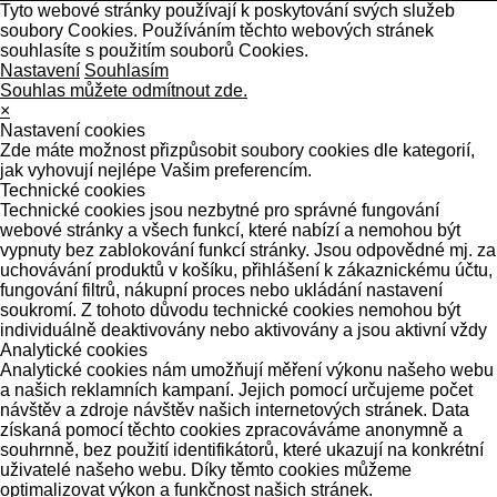
Tyto webové stránky používají k poskytování svých služeb
soubory Cookies. Používáním těchto webových stránek
souhlasíte s použitím souborů Cookies.
Nastavení
Souhlasím
Souhlas můžete odmítnout zde.
×
Nastavení cookies
Zde máte možnost přizpůsobit soubory cookies dle kategorií,
jak vyhovují nejlépe Vašim preferencím.
Technické cookies
Technické cookies jsou nezbytné pro správné fungování
webové stránky a všech funkcí, které nabízí a nemohou být
vypnuty bez zablokování funkcí stránky. Jsou odpovědné mj. za
uchovávání produktů v košíku, přihlášení k zákaznickému účtu,
fungování filtrů, nákupní proces nebo ukládání nastavení
soukromí. Z tohoto důvodu technické cookies nemohou být
individuálně deaktivovány nebo aktivovány a jsou aktivní vždy
Analytické cookies
Analytické cookies nám umožňují měření výkonu našeho webu
a našich reklamních kampaní. Jejich pomocí určujeme počet
návštěv a zdroje návštěv našich internetových stránek. Data
získaná pomocí těchto cookies zpracováváme anonymně a
souhrnně, bez použití identifikátorů, které ukazují na konkrétní
uživatelé našeho webu. Díky těmto cookies můžeme
optimalizovat výkon a funkčnost našich stránek.