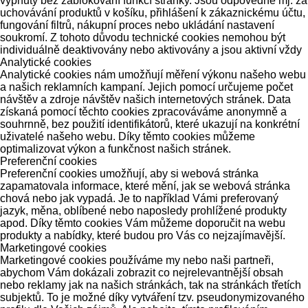
vypnuty bez zablokování funkcí stránky. Jsou odpovědné mj. za
uchovávání produktů v košíku, přihlášení k zákaznickému účtu,
fungování filtrů, nákupní proces nebo ukládání nastavení
soukromí. Z tohoto důvodu technické cookies nemohou být
individuálně deaktivovány nebo aktivovány a jsou aktivní vždy
Analytické cookies
Analytické cookies nám umožňují měření výkonu našeho webu
a našich reklamních kampaní. Jejich pomocí určujeme počet
návštěv a zdroje návštěv našich internetových stránek. Data
získaná pomocí těchto cookies zpracováváme anonymně a
souhrnně, bez použití identifikátorů, které ukazují na konkrétní
uživatelé našeho webu. Díky těmto cookies můžeme
optimalizovat výkon a funkčnost našich stránek.
Preferenční cookies
Preferenční cookies umožňují, aby si webová stránka
zapamatovala informace, které mění, jak se webová stránka
chová nebo jak vypadá. Je to například Vámi preferovaný
jazyk, měna, oblíbené nebo naposledy prohlížené produkty
apod. Díky těmto cookies Vám můžeme doporučit na webu
produkty a nabídky, které budou pro Vás co nejzajímavější.
Marketingové cookies
Marketingové cookies používáme my nebo naši partneři,
abychom Vám dokázali zobrazit co nejrelevantnější obsah
nebo reklamy jak na našich stránkách, tak na stránkách třetích
subjektů. To je možné díky vytváření tzv. pseudonymizovaného