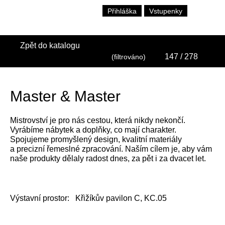
Přihláška
Vstupenky
Zpět do katalogu
147
/ 278
(filtrováno)
Master & Master
Mistrovství je pro nás cestou, která nikdy nekončí.
Vyrábíme nábytek a doplňky, co mají charakter.
Spojujeme promyšlený design, kvalitní materiály
a precizní řemeslné zpracování. Naším cílem je, aby vám
naše produkty dělaly radost dnes, za pět i za dvacet let.
Výstavní prostor:
Křižíkův pavilon C, KC.05