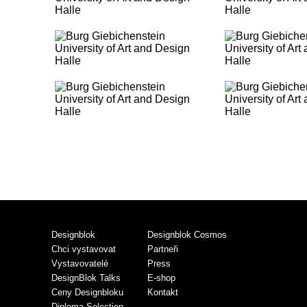
Designblok
Designblok Cosmos
Chci vystavovat
Partneři
Vystavovatelé
Press
DesignBlok Talks
E-shop
Ceny Designbloku
Kontakt
Diploma Selection