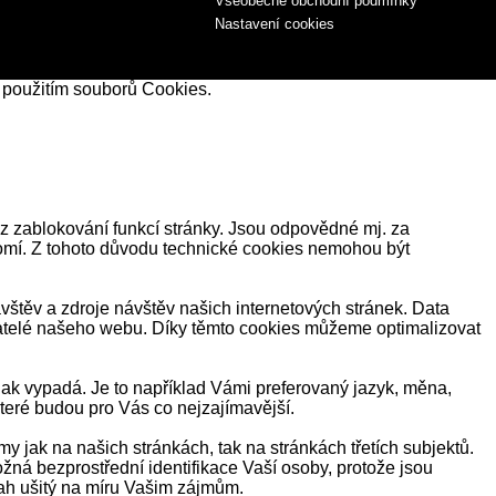
Všeobecné obchodní podmínky
Nastavení cookies
 použitím souborů Cookies.
z zablokování funkcí stránky. Jsou odpovědné mj. za
romí. Z tohoto důvodu technické cookies nemohou být
těv a zdroje návštěv našich internetových stránek. Data
ivatelé našeho webu. Díky těmto cookies můžeme optimalizovat
ak vypadá. Je to například Vámi preferovaný jazyk, měna,
eré budou pro Vás co nejzajímavější.
jak na našich stránkách, tak na stránkách třetích subjektů.
žná bezprostřední identifikace Vaší osoby, protože jsou
ah ušitý na míru Vašim zájmům.