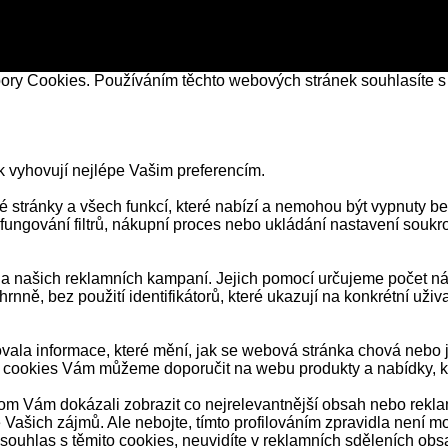
bory Cookies. Používáním těchto webových stránek souhlasíte s
k vyhovují nejlépe Vašim preferencím.
stránky a všech funkcí, které nabízí a nemohou být vypnuty be
 fungování filtrů, nákupní proces nebo ukládání nastavení souk
našich reklamních kampaní. Jejich pomocí určujeme počet návš
ně, bez použití identifikátorů, které ukazují na konkrétní už
ala informace, které mění, jak se webová stránka chová nebo j
 cookies Vám můžeme doporučit na webu produkty a nabídky, kt
 Vám dokázali zobrazit co nejrelevantnější obsah nebo reklamy 
Vašich zájmů. Ale nebojte, tímto profilováním zpravidla není mo
uhlas s těmito cookies, neuvidíte v reklamních sděleních obs