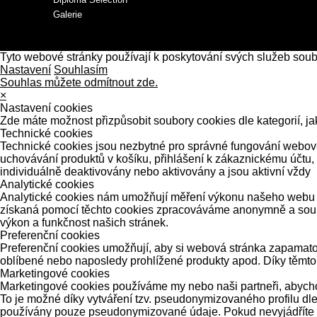
Galerie
Tyto webové stránky používají k poskytování svých služeb sou
Nastavení
Souhlasím
Souhlas můžete odmítnout zde.
×
Nastavení cookies
Zde máte možnost přizpůsobit soubory cookies dle kategorií, ja
Technické cookies
Technické cookies jsou nezbytné pro správné fungování webové 
uchovávání produktů v košíku, přihlášení k zákaznickému účtu,
individuálně deaktivovány nebo aktivovány a jsou aktivní vždy
Analytické cookies
Analytické cookies nám umožňují měření výkonu našeho webu a 
získaná pomocí těchto cookies zpracováváme anonymně a souhrn
výkon a funkčnost našich stránek.
Preferenční cookies
Preferenční cookies umožňují, aby si webová stránka zapamatov
oblíbené nebo naposledy prohlížené produkty apod. Díky těmto
Marketingové cookies
Marketingové cookies používáme my nebo naši partneři, abychom
To je možné díky vytváření tzv. pseudonymizovaného profilu dle 
používány pouze pseudonymizované údaje. Pokud nevyjádříte so