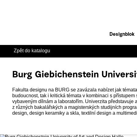
Designblok
Zpět do katalogu
Burg Giebichenstein Universi
Fakulta designu na BURG se zavázala nabízet jak témata
budoucnost, tak i kritická témata v kombinaci s přístupem
vybaveným dílnám a laboratořím. Univerzita představuje a
z různých bakalářských a magisterských studijních progr
design, design keramiky a skla, textilní design a multimed