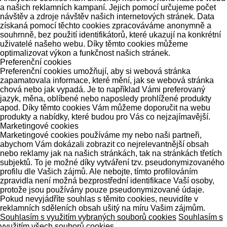
a našich reklamních kampaní. Jejich pomocí určujeme počet
návštěv a zdroje návštěv našich internetových stránek. Data
získaná pomocí těchto cookies zpracováváme anonymně a
souhrnně, bez použití identifikátorů, které ukazují na konkrétní
uživatelé našeho webu. Díky těmto cookies můžeme
optimalizovat výkon a funkčnost našich stránek.
Preferenční cookies
Preferenční cookies umožňují, aby si webová stránka
zapamatovala informace, které mění, jak se webová stránka
chová nebo jak vypadá. Je to například Vámi preferovaný
jazyk, měna, oblíbené nebo naposledy prohlížené produkty
apod. Díky těmto cookies Vám můžeme doporučit na webu
produkty a nabídky, které budou pro Vás co nejzajímavější.
Marketingové cookies
Marketingové cookies používáme my nebo naši partneři,
abychom Vám dokázali zobrazit co nejrelevantnější obsah
nebo reklamy jak na našich stránkách, tak na stránkách třetích
subjektů. To je možné díky vytváření tzv. pseudonymizovaného
profilu dle Vašich zájmů. Ale nebojte, tímto profilováním
zpravidla není možná bezprostřední identifikace Vaší osoby,
protože jsou používány pouze pseudonymizované údaje.
Pokud nevyjádříte souhlas s těmito cookies, neuvidíte v
reklamních sděleních obsah ušitý na míru Vašim zájmům.
Souhlasím s využitím vybraných souborů cookies
Souhlasím s
využitím všech souborů cookies