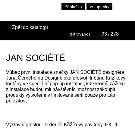
Přihláška
Vstupenky
Zpět do katalogu
93
/ 278
(filtrováno)
JAN SOCIÉTÉ
Vůbec první instalace značky JAN SOCIÉTÉ designéra
Jana Černého na Designbloku přetvoří tribunu Křižíkovy
fontány ve speciální pop-up instalaci, kde kromě zážitku
z instalace budou mít návštěvníci možnost zakoupit
produkty vytvořené v limitované sérii pouze pro tuto
příležitost.
Výstavní prostor:
Exteriér, Křižíkovy pavilony, EXT.11