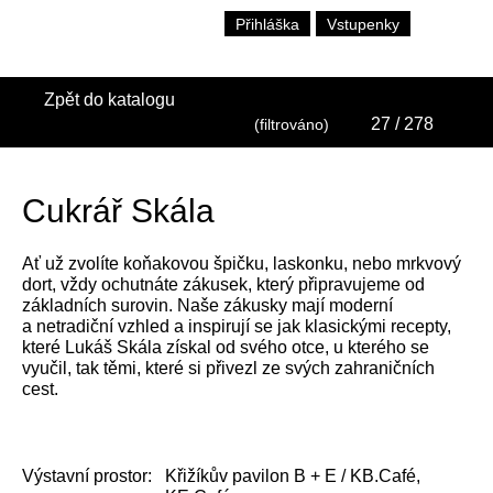
Přihláška
Vstupenky
Zpět do katalogu
27
/ 278
(filtrováno)
Cukrář Skála
Ať už zvolíte koňakovou špičku, laskonku, nebo mrkvový
dort, vždy ochutnáte zákusek, který připravujeme od
základních surovin. Naše zákusky mají moderní
a netradiční vzhled a inspirují se jak klasickými recepty,
které Lukáš Skála získal od svého otce, u kterého se
vyučil, tak těmi, které si přivezl ze svých zahraničních
cest.
Výstavní prostor:
Křižíkův pavilon B + E / KB.Café,