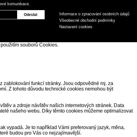
gové komunikace.
Informace o zpracování osobních údajů
Všeobecné obchodní podmínky
Nastavení cookies
 použitím souborů Cookies.
z zablokování funkcí stránky. Jsou odpovědné mj. za
romí. Z tohoto důvodu technické cookies nemohou být
těv a zdroje návštěv našich internetových stránek. Data
ivatelé našeho webu. Díky těmto cookies můžeme optimalizovat
ak vypadá. Je to například Vámi preferovaný jazyk, měna,
eré budou pro Vás co nejzajímavější.