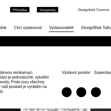
Designblok Cosmos
Přihláška
Vstupenky
blok
Chci vystavovat
Vystavovatelé
DesignBlok Talk
álovou reinkarnaci.
Výstavní prostor:
Superstud
ání je jednoduché, vytvářet
lanety. Proto jsou všechny
 náš produkt je vyráběn na
ný.