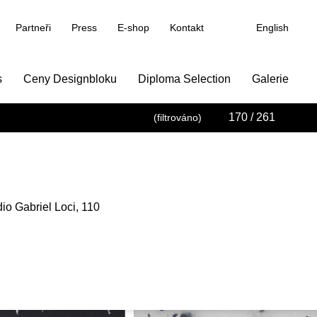
Partneři
Press
E-shop
Kontakt
English
s
Ceny Designbloku
Diploma Selection
Galerie
170
/ 261
(filtrováno)
io Gabriel Loci, 110