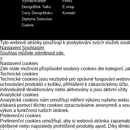
Vystavovatelé
Press
DesignBlok Talks
E-shop
Ceny Designbloku
Kontakt
Diploma Selection
Galerie
Tyto webové stránky používají k poskytování svých služeb sou
Nastavení
Souhlasím
Souhlas můžete odmítnout zde.
×
Nastavení cookies
Zde máte možnost přizpůsobit soubory cookies dle kategorií, ja
Technické cookies
Technické cookies jsou nezbytné pro správné fungování webové 
uchovávání produktů v košíku, přihlášení k zákaznickému účtu,
individuálně deaktivovány nebo aktivovány a jsou aktivní vždy
Analytické cookies
Analytické cookies nám umožňují měření výkonu našeho webu a 
získaná pomocí těchto cookies zpracováváme anonymně a souhrn
výkon a funkčnost našich stránek.
Preferenční cookies
Preferenční cookies umožňují, aby si webová stránka zapamatov
oblíbené nebo naposledy prohlížené produkty apod. Díky těmto