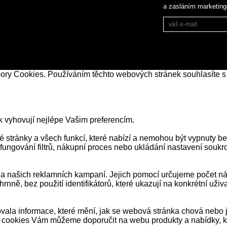
a zasláním marketin
bory Cookies. Používáním těchto webových stránek souhlasíte s
k vyhovují nejlépe Vašim preferencím.
stránky a všech funkcí, které nabízí a nemohou být vypnuty be
 fungování filtrů, nákupní proces nebo ukládání nastavení souk
našich reklamních kampaní. Jejich pomocí určujeme počet návš
ně, bez použití identifikátorů, které ukazují na konkrétní už
ala informace, které mění, jak se webová stránka chová nebo j
 cookies Vám můžeme doporučit na webu produkty a nabídky, kt