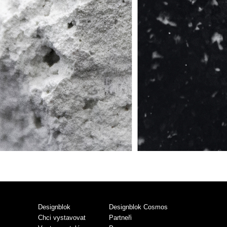
Designblok
Designblok Cosmos
Chci vystavovat
Partneři