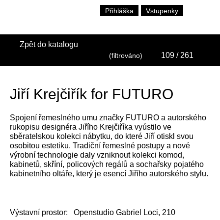
Přihláška
Vstupenky
Zpět do katalogu
109
/ 261
(filtrováno)
Jiří Krejčiřík for FUTURO
Spojení řemeslného umu značky FUTURO a autorského
rukopisu designéra Jiřího Krejčiříka vyústilo ve
sběratelskou kolekci nábytku, do které Jiří otiskl svou
osobitou estetiku. Tradiční řemeslné postupy a nové
výrobní technologie daly vzniknout kolekci komod,
kabinetů, skříní, policových regálů a sochařsky pojatého
kabinetního oltáře, který je esencí Jiřího autorského stylu.
Výstavní prostor:
Openstudio Gabriel Loci, 210