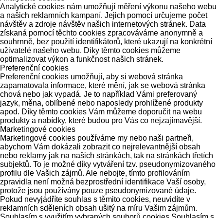
Analytické cookies nám umožňují měření výkonu našeho webu
a našich reklamních kampaní. Jejich pomocí určujeme počet
návštěv a zdroje návštěv našich internetových stránek. Data
získaná pomocí těchto cookies zpracováváme anonymně a
souhrnně, bez použití identifikátorů, které ukazují na konkrétní
uživatelé našeho webu. Díky těmto cookies můžeme
optimalizovat výkon a funkčnost našich stránek.
Preferenční cookies
Preferenční cookies umožňují, aby si webová stránka
zapamatovala informace, které mění, jak se webová stránka
chová nebo jak vypadá. Je to například Vámi preferovaný
jazyk, měna, oblíbené nebo naposledy prohlížené produkty
apod. Díky těmto cookies Vám můžeme doporučit na webu
produkty a nabídky, které budou pro Vás co nejzajímavější.
Marketingové cookies
Marketingové cookies používáme my nebo naši partneři,
abychom Vám dokázali zobrazit co nejrelevantnější obsah
nebo reklamy jak na našich stránkách, tak na stránkách třetích
subjektů. To je možné díky vytváření tzv. pseudonymizovaného
profilu dle Vašich zájmů. Ale nebojte, tímto profilováním
zpravidla není možná bezprostřední identifikace Vaší osoby,
protože jsou používány pouze pseudonymizované údaje.
Pokud nevyjádříte souhlas s těmito cookies, neuvidíte v
reklamních sděleních obsah ušitý na míru Vašim zájmům.
Souhlasím s využitím vybraných souborů cookies
Souhlasím s