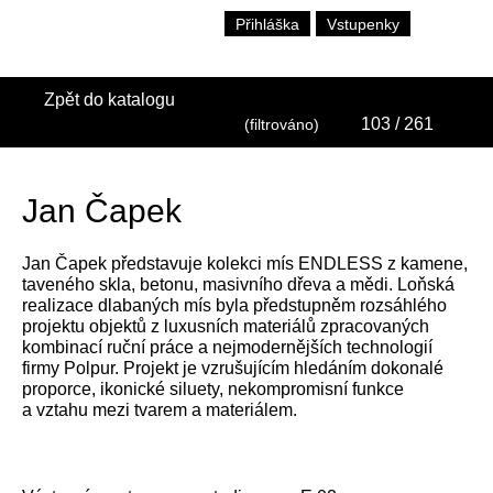
Přihláška
Vstupenky
Zpět do katalogu
103
/ 261
(filtrováno)
Jan Čapek
Jan Čapek představuje kolekci mís ENDLESS z kamene,
taveného skla, betonu, masivního dřeva a mědi. Loňská
realizace dlabaných mís byla předstupněm rozsáhlého
projektu objektů z luxusních materiálů zpracovaných
kombinací ruční práce a nejmodernějších technologií
firmy Polpur. Projekt je vzrušujícím hledáním dokonalé
proporce, ikonické siluety, nekompromisní funkce
a vztahu mezi tvarem a materiálem.