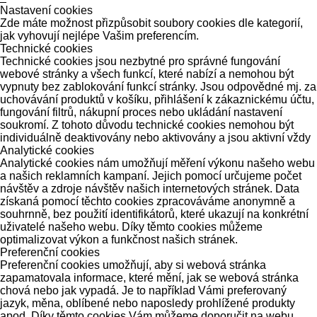
Nastavení cookies
Zde máte možnost přizpůsobit soubory cookies dle kategorií,
jak vyhovují nejlépe Vašim preferencím.
Technické cookies
Technické cookies jsou nezbytné pro správné fungování
webové stránky a všech funkcí, které nabízí a nemohou být
vypnuty bez zablokování funkcí stránky. Jsou odpovědné mj. za
uchovávání produktů v košíku, přihlášení k zákaznickému účtu,
fungování filtrů, nákupní proces nebo ukládání nastavení
soukromí. Z tohoto důvodu technické cookies nemohou být
individuálně deaktivovány nebo aktivovány a jsou aktivní vždy
Analytické cookies
Analytické cookies nám umožňují měření výkonu našeho webu
a našich reklamních kampaní. Jejich pomocí určujeme počet
návštěv a zdroje návštěv našich internetových stránek. Data
získaná pomocí těchto cookies zpracováváme anonymně a
souhrnně, bez použití identifikátorů, které ukazují na konkrétní
uživatelé našeho webu. Díky těmto cookies můžeme
optimalizovat výkon a funkčnost našich stránek.
Preferenční cookies
Preferenční cookies umožňují, aby si webová stránka
zapamatovala informace, které mění, jak se webová stránka
chová nebo jak vypadá. Je to například Vámi preferovaný
jazyk, měna, oblíbené nebo naposledy prohlížené produkty
apod. Díky těmto cookies Vám můžeme doporučit na webu