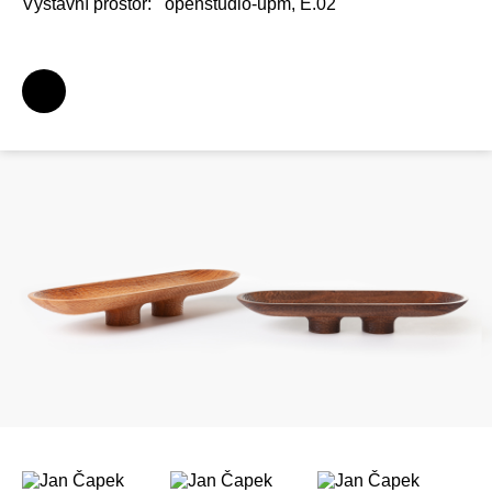
Výstavní prostor:
openstudio-upm, E.02