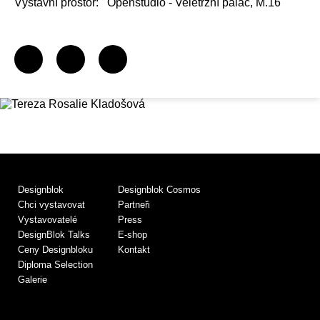
Výstavní prostor:
Openstudio - Veletržní palác, M.16
Designblok
Designblok Cosmos
Chci vystavovat
Partneři
Vystavovatelé
Press
DesignBlok Talks
E-shop
Ceny Designbloku
Kontakt
Diploma Selection
Galerie