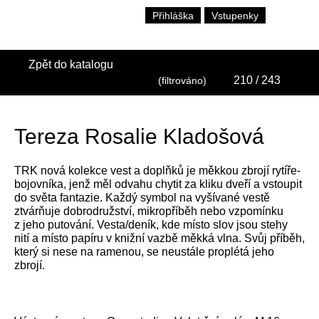
Přihláška
Vstupenky
Zpět do katalogu
210
/ 243
(filtrováno)
Tereza Rosalie Kladošová
TRK nová kolekce vest a doplňků je měkkou zbrojí rytíře-
bojovníka, jenž měl odvahu chytit za kliku dveří a vstoupit
do světa fantazie. Každý symbol na vyšívané vestě
ztvárňuje dobrodružství, mikropříběh nebo vzpomínku
z jeho putování. Vesta/deník, kde místo slov jsou stehy
nití a místo papíru v knižní vazbě měkká vlna. Svůj příběh,
který si nese na ramenou, se neustále proplétá jeho
zbrojí.