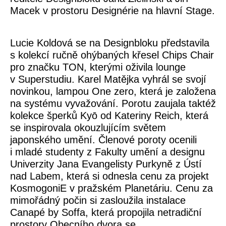
Macek v prostoru Designérie na hlavní Stage.
Lucie Koldová se na Designbloku představila
s kolekcí ručně ohýbaných křesel Chips Chair
pro značku TON, kterými oživila lounge
v Superstudiu. Karel Matějka vyhrál se svojí
novinkou, lampou One zero, která je založena
na systému vyvažování. Porotu zaujala taktéž
kolekce šperků Kyō od Kateriny Reich, která
se inspirovala okouzlujícím světem
japonského umění. Členové poroty ocenili
i mladé studenty z Fakulty umění a designu
Univerzity Jana Evangelisty Purkyně z Ústí
nad Labem, která si odnesla cenu za projekt
KosmogoniE v pražském Planetáriu. Cenu za
mimořádný počin si zasloužila instalace
Canapé by Soffa, která propojila netradiční
prostory Obecního dvora se