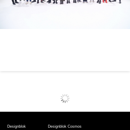
Designblok
Designblok Cosmos