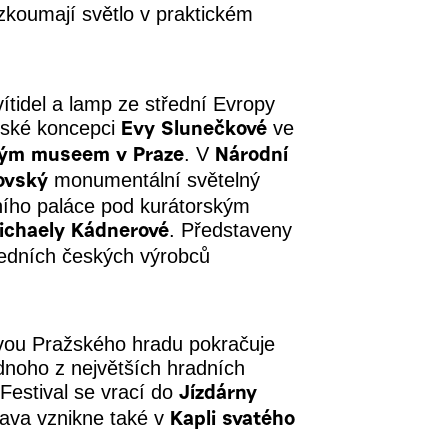
koumají světlo v praktickém
ítidel a lamp ze střední Evropy
orské koncepci
ve
Evy Slunečkové
. V
ým museem v Praze
Národní
monumentální světelný
ovský
ního paláce pod kurátorským
. Představeny
ichaely Kádnerové
ředních českých výrobců
ávou Pražského hradu pokračuje
dnoho z největších hradních
 Festival se vrací do
Jízdárny
tava vznikne také v
Kapli svatého