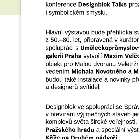
konference
proz
Designblok Talks
i symbolickém smyslu.
Hlavní výstavou bude přehlídka sv
z 50.–80. let, připravená v kurát
spolupráci s
Uměleckoprůmyslov
vytvoří
galerii Praha
Maxim Velč
objekt pro Malou dvoranu Veletrž
vedením
a
Michala Novotného
M
budou také instalace a novinky p
a designérů svítidel.
Designblok ve spolupráci se Spr
v otevírání výjimečných staveb je
komplexů světa široké veřejnosti.
a speciální výs
Pražského hradu
.
Kříže na Druhém nádvoří