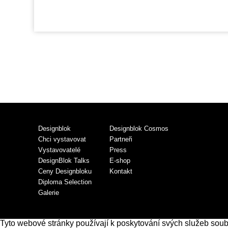
Designblok
Designblok Cosmos
Chci vystavovat
Partneři
Vystavovatelé
Press
DesignBlok Talks
E-shop
Ceny Designbloku
Kontakt
Diploma Selection
Galerie
Tyto webové stránky používají k poskytování svých služeb sou