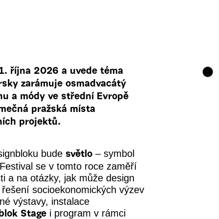
1. října 2026 a uvede téma
átorsky zarámuje osmadvacátý
gnu a módy ve střední Evropě
imečná pražská místa
ních projektů.
signbloku bude
– symbol
světlo
 Festival se v tomto roce zaměří
sti a na otázky, jak může design
ů i řešení socioekonomických výzev
né výstavy, instalace
i program v rámci
blok Stage