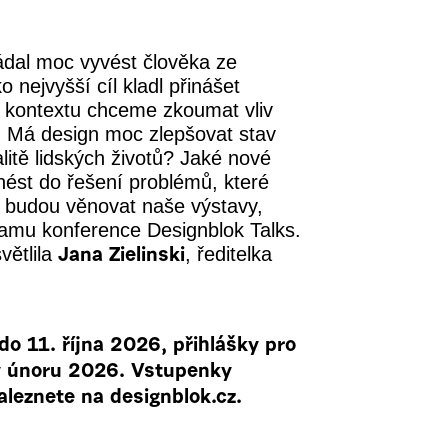
ádal moc vyvést člověka ze
o nejvyšší cíl kladl přinášet
m kontextu chceme zkoumat vliv
. Má design moc zlepšovat stav
alitě lidských životů? Jaké nové
ést do řešení problémů, které
 budou věnovat naše výstavy,
ramu konference Designblok Talks.
větlila
, ředitelka
Jana Zielinski
o 11. října 2026, přihlášky pro
v únoru 2026. Vstupenky
aleznete na designblok.cz.