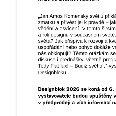
„Jan Amos Komenský světlu přikl
zmatku a přivést jej k pravdě – jak
vědění a osvícení. V tomto širší
a roli designu v současném světě
světa? Jak přispívá k rozvoji a kv
uspořádání nebo pohyb dokáže vn
nás obklopují? Těmto otázkám se
diskuse i přednášky, včetně prog
Tedy Fiat lux! – Budiž světlo!,“ vys
Designbloku.
Designblok 2026 se koná od 6. d
vystavovatele budou spuštěny 
v předprodeji a více informací n