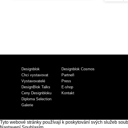
Designblok
Designblok Cosmos
Chci vystavovat
Partneři
Vystavovatelé
Press
DesignBlok Talks
E-shop
Ceny Designbloku
Kontakt
Diploma Selection
Galerie
Tyto webové stránky používají k poskytování svých služeb sou
Nastavení
Souhlasím