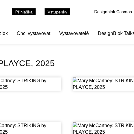
Designblok Cosmos
Přihláška
Vstupenky
blok
Chci vystavovat
Vystavovatelé
DesignBlok Talk
 PLAYCE, 2025