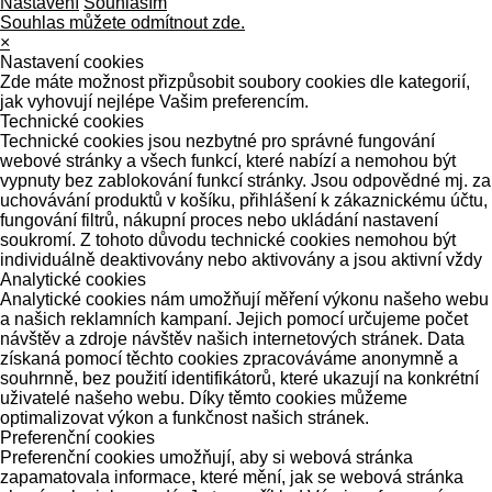
Nastavení
Souhlasím
Souhlas můžete odmítnout zde.
×
Nastavení cookies
Zde máte možnost přizpůsobit soubory cookies dle kategorií,
jak vyhovují nejlépe Vašim preferencím.
Technické cookies
Technické cookies jsou nezbytné pro správné fungování
webové stránky a všech funkcí, které nabízí a nemohou být
vypnuty bez zablokování funkcí stránky. Jsou odpovědné mj. za
uchovávání produktů v košíku, přihlášení k zákaznickému účtu,
fungování filtrů, nákupní proces nebo ukládání nastavení
soukromí. Z tohoto důvodu technické cookies nemohou být
individuálně deaktivovány nebo aktivovány a jsou aktivní vždy
Analytické cookies
Analytické cookies nám umožňují měření výkonu našeho webu
a našich reklamních kampaní. Jejich pomocí určujeme počet
návštěv a zdroje návštěv našich internetových stránek. Data
získaná pomocí těchto cookies zpracováváme anonymně a
souhrnně, bez použití identifikátorů, které ukazují na konkrétní
uživatelé našeho webu. Díky těmto cookies můžeme
optimalizovat výkon a funkčnost našich stránek.
Preferenční cookies
Preferenční cookies umožňují, aby si webová stránka
zapamatovala informace, které mění, jak se webová stránka