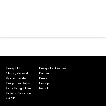
Designblok
Designblok Cosmos
Chci vystavovat
Partneři
Vystavovatelé
Press
DesignBlok Talks
E-shop
Ceny Designbloku
Kontakt
Diploma Selection
Galerie