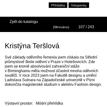
Přihláška
Vstupenky
Zpět do katalogu
107
/ 243
(filtrováno)
Kristýna Teršlová
Své základy oděvního řemesla jsem získala na Střední
průmyslové škole oděvní v Praze v Holešovicích. Zde
jsem se kromě absolvování zahraniční stáže
v Birminghamu měla možnost účastnit mnoha oděvních
soutěží. V roce 2023 jsem na Fakultě designu a umění
Ladislava Sutnara na Západočeské univerzitě v Plzni
dokončila magisterské studium v ateliéru Fashion design.
Výstavní prostor:
Módní přehlídka