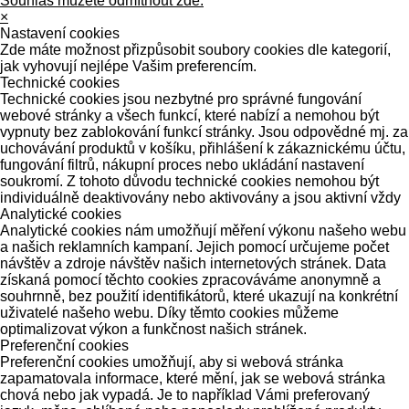
Souhlas můžete odmítnout zde.
×
Nastavení cookies
Zde máte možnost přizpůsobit soubory cookies dle kategorií,
jak vyhovují nejlépe Vašim preferencím.
Technické cookies
Technické cookies jsou nezbytné pro správné fungování
webové stránky a všech funkcí, které nabízí a nemohou být
vypnuty bez zablokování funkcí stránky. Jsou odpovědné mj. za
uchovávání produktů v košíku, přihlášení k zákaznickému účtu,
fungování filtrů, nákupní proces nebo ukládání nastavení
soukromí. Z tohoto důvodu technické cookies nemohou být
individuálně deaktivovány nebo aktivovány a jsou aktivní vždy
Analytické cookies
Analytické cookies nám umožňují měření výkonu našeho webu
a našich reklamních kampaní. Jejich pomocí určujeme počet
návštěv a zdroje návštěv našich internetových stránek. Data
získaná pomocí těchto cookies zpracováváme anonymně a
souhrnně, bez použití identifikátorů, které ukazují na konkrétní
uživatelé našeho webu. Díky těmto cookies můžeme
optimalizovat výkon a funkčnost našich stránek.
Preferenční cookies
Preferenční cookies umožňují, aby si webová stránka
zapamatovala informace, které mění, jak se webová stránka
chová nebo jak vypadá. Je to například Vámi preferovaný