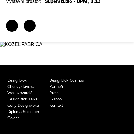
Výstavní prostor:
Superstudio - UPM, B.10
Designblok
Designblok Cosmos
Chci vystavovat
Partneři
Vystavovatelé
Press
DesignBlok Talks
E-shop
Ceny Designbloku
Kontakt
Diploma Selection
Galerie