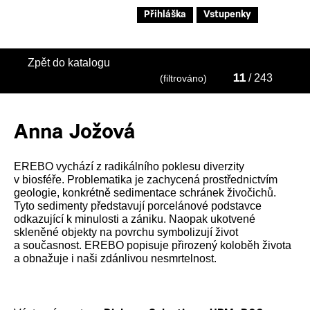
Přihláška
Vstupenky
Zpět do katalogu
/ 243
(filtrováno)
11
Anna Jožová
EREBO vychází z radikálního poklesu diverzity
v biosféře. Problematika je zachycená prostřednictvím
geologie, konkrétně sedimentace schránek živočichů.
Tyto sedimenty představují porcelánové podstavce
odkazující k minulosti a zániku. Naopak ukotvené
skleněné objekty na povrchu symbolizují život
a současnost. EREBO popisuje přirozený koloběh života
a obnažuje i naši zdánlivou nesmrtelnost.