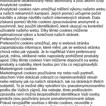
individuálně deaktivovány nebo aktivovány a jsou aktivní vždy
Analytické cookies
Analytické cookies nám umožňují měření výkonu našeho webu
a našich reklamních kampaní. Jejich pomocí určujeme počet
návštěv a zdroje návštěv našich internetových stránek. Data
získaná pomocí těchto cookies zpracováváme anonymně a
souhrnně, bez použití identifikátorů, které ukazují na konkrétní
uživatelé našeho webu. Díky těmto cookies můžeme
optimalizovat výkon a funkčnost našich stránek.
Preferenční cookies
Preferenční cookies umožňují, aby si webová stránka
zapamatovala informace, které mění, jak se webová stránka
chová nebo jak vypadá. Je to například Vámi preferovaný
jazyk, měna, oblíbené nebo naposledy prohlížené produkty
apod. Díky těmto cookies Vám můžeme doporučit na webu
produkty a nabídky, které budou pro Vás co nejzajímavější.
Marketingové cookies
Marketingové cookies používáme my nebo naši partneři,
abychom Vám dokázali zobrazit co nejrelevantnější obsah
nebo reklamy jak na našich stránkách, tak na stránkách třetích
subjektů. To je možné díky vytváření tzv. pseudonymizovaného
profilu dle Vašich zájmů. Ale nebojte, tímto profilováním
zpravidla není možná bezprostřední identifikace Vaší osoby,
protože jsou používány pouze pseudonymizované údaje.
Pokud nevyjádříte souhlas s těmito cookies, neuvidíte v