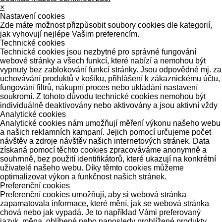
×
Nastavení cookies
Zde máte možnost přizpůsobit soubory cookies dle kategorií,
jak vyhovují nejlépe Vašim preferencím.
Technické cookies
Technické cookies jsou nezbytné pro správné fungování
webové stránky a všech funkcí, které nabízí a nemohou být
vypnuty bez zablokování funkcí stránky. Jsou odpovědné mj. za
uchovávání produktů v košíku, přihlášení k zákaznickému účtu,
fungování filtrů, nákupní proces nebo ukládání nastavení
soukromí. Z tohoto důvodu technické cookies nemohou být
individuálně deaktivovány nebo aktivovány a jsou aktivní vždy
Analytické cookies
Analytické cookies nám umožňují měření výkonu našeho webu
a našich reklamních kampaní. Jejich pomocí určujeme počet
návštěv a zdroje návštěv našich internetových stránek. Data
získaná pomocí těchto cookies zpracováváme anonymně a
souhrnně, bez použití identifikátorů, které ukazují na konkrétní
uživatelé našeho webu. Díky těmto cookies můžeme
optimalizovat výkon a funkčnost našich stránek.
Preferenční cookies
Preferenční cookies umožňují, aby si webová stránka
zapamatovala informace, které mění, jak se webová stránka
chová nebo jak vypadá. Je to například Vámi preferovaný
jazyk, měna, oblíbené nebo naposledy prohlížené produkty