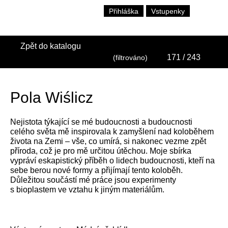
Přihláška
Vstupenky
Zpět do katalogu
171
/ 243
(filtrováno)
Pola Wiślicz
Nejistota týkající se mé budoucnosti a budoucnosti
celého světa mě inspirovala k zamyšlení nad koloběhem
života na Zemi – vše, co umírá, si nakonec vezme zpět
příroda, což je pro mě určitou útěchou. Moje sbírka
vypráví eskapistický příběh o lidech budoucnosti, kteří na
sebe berou nové formy a přijímají tento koloběh.
Důležitou součástí mé práce jsou experimenty
s bioplastem ve vztahu k jiným materiálům.