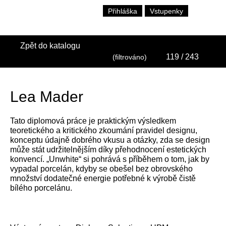
Přihláška
Vstupenky
Zpět do katalogu
119
/ 243
(filtrováno)
Lea Mader
Tato diplomová práce je praktickým výsledkem
teoretického a kritického zkoumání pravidel designu,
konceptu údajně dobrého vkusu a otázky, zda se design
může stát udržitelnějším díky přehodnocení estetických
konvencí. „Unwhite“ si pohrává s příběhem o tom, jak by
vypadal porcelán, kdyby se obešel bez obrovského
množství dodatečné energie potřebné k výrobě čistě
bílého porcelánu.