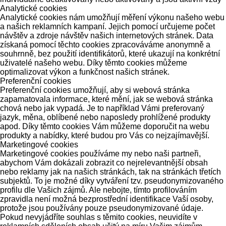
Analytické cookies
Analytické cookies nám umožňují měření výkonu našeho webu
a našich reklamních kampaní. Jejich pomocí určujeme počet
návštěv a zdroje návštěv našich internetových stránek. Data
získaná pomocí těchto cookies zpracováváme anonymně a
souhrnně, bez použití identifikátorů, které ukazují na konkrétní
uživatelé našeho webu. Díky těmto cookies můžeme
optimalizovat výkon a funkčnost našich stránek.
Preferenční cookies
Preferenční cookies umožňují, aby si webová stránka
zapamatovala informace, které mění, jak se webová stránka
chová nebo jak vypadá. Je to například Vámi preferovaný
jazyk, měna, oblíbené nebo naposledy prohlížené produkty
apod. Díky těmto cookies Vám můžeme doporučit na webu
produkty a nabídky, které budou pro Vás co nejzajímavější.
Marketingové cookies
Marketingové cookies používáme my nebo naši partneři,
abychom Vám dokázali zobrazit co nejrelevantnější obsah
nebo reklamy jak na našich stránkách, tak na stránkách třetích
subjektů. To je možné díky vytváření tzv. pseudonymizovaného
profilu dle Vašich zájmů. Ale nebojte, tímto profilováním
zpravidla není možná bezprostřední identifikace Vaší osoby,
protože jsou používány pouze pseudonymizované údaje.
Pokud nevyjádříte souhlas s těmito cookies, neuvidíte v