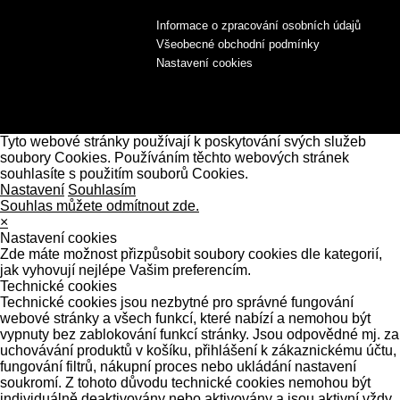
Informace o zpracování osobních údajů
Všeobecné obchodní podmínky
Nastavení cookies
Tyto webové stránky používají k poskytování svých služeb
soubory Cookies. Používáním těchto webových stránek
souhlasíte s použitím souborů Cookies.
Nastavení
Souhlasím
Souhlas můžete odmítnout zde.
×
Nastavení cookies
Zde máte možnost přizpůsobit soubory cookies dle kategorií,
jak vyhovují nejlépe Vašim preferencím.
Technické cookies
Technické cookies jsou nezbytné pro správné fungování
webové stránky a všech funkcí, které nabízí a nemohou být
vypnuty bez zablokování funkcí stránky. Jsou odpovědné mj. za
uchovávání produktů v košíku, přihlášení k zákaznickému účtu,
fungování filtrů, nákupní proces nebo ukládání nastavení
soukromí. Z tohoto důvodu technické cookies nemohou být
individuálně deaktivovány nebo aktivovány a jsou aktivní vždy