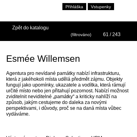
Přihláška
Vstupenky
Zpět do katalogu
61
/ 243
(filtrováno)
Esmée Willemsen
Agentura pro nevídané památky nabízí infrastrukturu,
která z jakéhokoli místa udělá předmět zájmu. Objekty
fungují jako upomínky, ukazatele a vodítka, která rámují
určité místo nebo jen přitahují pozornost. Nabízí možnost
zviditelnit neviditelné „památky“ a kriticky nahlíží na
způsob, jakým cestujeme do daleka za novými
perspektivami, i důvody, proč se na daná místa vůbec
vydáváme.