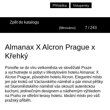
Přihláška
Vstupenky
Zpět do katalogu
7
/ 243
(filtrováno)
Almanax X Alcron Prague x
Křehký
Ponořte se do víru velkoměsta ve stověžaté Praze
a vychutnejte si pobyt v lifestylovém hotelu Almanac X
Alcron Prague, původním hotelu Alcron. Elegantní místo
jen pár kroků od Václavského náměstí a pár minut pěšky
od Staroměstského náměstí vás okouzlí autentickou
kuchyní, jedinečným designem a nádherným výhledem
na Prahu ze střešní terasy hotelu. Ideální místo pro váš
pražský příběh.