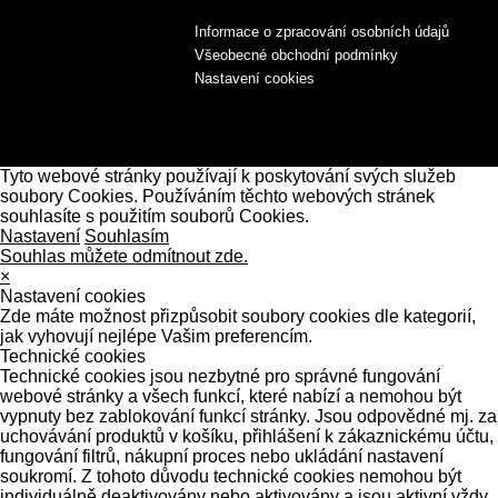
Informace o zpracování osobních údajů
Všeobecné obchodní podmínky
Nastavení cookies
Tyto webové stránky používají k poskytování svých služeb
soubory Cookies. Používáním těchto webových stránek
souhlasíte s použitím souborů Cookies.
Nastavení
Souhlasím
Souhlas můžete odmítnout zde.
×
Nastavení cookies
Zde máte možnost přizpůsobit soubory cookies dle kategorií,
jak vyhovují nejlépe Vašim preferencím.
Technické cookies
Technické cookies jsou nezbytné pro správné fungování
webové stránky a všech funkcí, které nabízí a nemohou být
vypnuty bez zablokování funkcí stránky. Jsou odpovědné mj. za
uchovávání produktů v košíku, přihlášení k zákaznickému účtu,
fungování filtrů, nákupní proces nebo ukládání nastavení
soukromí. Z tohoto důvodu technické cookies nemohou být
individuálně deaktivovány nebo aktivovány a jsou aktivní vždy