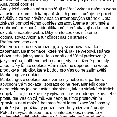
Analytické cookies
Analytické cookies nám umožňují měření výkonu našeho webu
a našich reklamních kampaní. Jejich pomocí určujeme počet
návštěv a zdroje návštěv našich internetových stránek. Data
získaná pomocí těchto cookies zpracováváme anonymně a
souhrnně, bez použití identifikátorů, které ukazují na konkrétní
uživatelé našeho webu. Díky těmto cookies můžeme
optimalizovat výkon a funkčnost našich stránek.
Preferenční cookies
Preferenční cookies umožňují, aby si webová stránka
zapamatovala informace, které mění, jak se webová stránka
chová nebo jak vypadá. Je to například Vámi preferovaný
jazyk, měna, oblíbené nebo naposledy prohlížené produkty
apod. Díky těmto cookies Vám můžeme doporučit na webu
produkty a nabídky, které budou pro Vás co nejzajímavější.
Marketingové cookies
Marketingové cookies používáme my nebo naši partneři,
abychom Vám dokázali zobrazit co nejrelevantnější obsah
nebo reklamy jak na našich stránkách, tak na stránkách třetích
subjektů. To je možné díky vytváření tzv. pseudonymizovaného
profilu dle Vašich zájmů. Ale nebojte, tímto profilováním
zpravidla není možná bezprostřední identifikace Vaší osoby,
protože jsou používány pouze pseudonymizované údaje.
Pokud nevyjádříte souhlas s těmito cookies, neuvidíte v