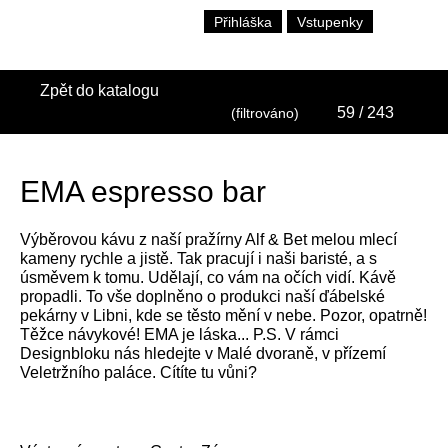
Přihláška
Vstupenky
Zpět do katalogu
59
/ 243
(filtrováno)
EMA espresso bar
Výběrovou kávu z naší pražírny Alf & Bet melou mlecí
kameny rychle a jistě. Tak pracují i naši baristé, a s
úsměvem k tomu. Udělají, co vám na očích vidí. Kávě
propadli. To vše doplněno o produkci naší ďábelské
pekárny v Libni, kde se těsto mění v nebe. Pozor, opatrně!
Těžce návykové! EMA je láska... P.S. V rámci
Designbloku nás hledejte v Malé dvoraně, v přízemí
Veletržního paláce. Cítíte tu vůni?