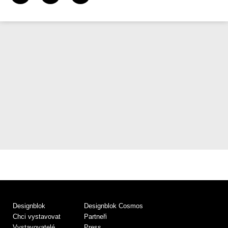
Designblok
Designblok Cosmos
Chci vystavovat
Partneři
Vystavovatelé
Press