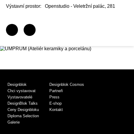
Výstavní prostor:
Openstudio - Veletržní palác, 281
Designblok
Designblok Cosmos
Chci vystavovat
Partneři
Vystavovatelé
Press
DesignBlok Talks
E-shop
Ceny Designbloku
Kontakt
Diploma Selection
Galerie