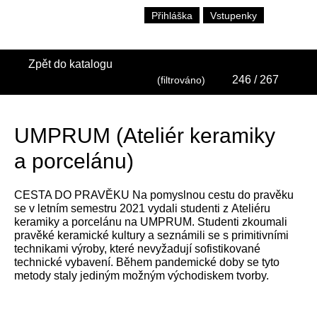
Přihláška
Vstupenky
Zpět do katalogu
246
/ 267
(filtrováno)
UMPRUM (Ateliér keramiky
a porcelánu)
CESTA DO PRAVĚKU Na pomyslnou cestu do pravěku
se v letním semestru 2021 vydali studenti z Ateliéru
keramiky a porcelánu na UMPRUM. Studenti zkoumali
pravěké keramické kultury a seznámili se s primitivními
technikami výroby, které nevyžadují sofistikované
technické vybavení. Během pandemické doby se tyto
metody staly jediným možným východiskem tvorby.