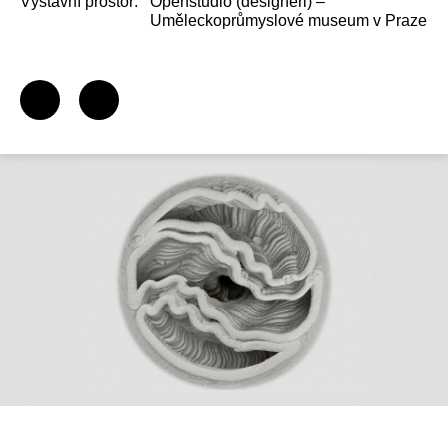
Výstavní prostor:
Openstudio (designéři) –
Uměleckoprůmyslové museum v Praze