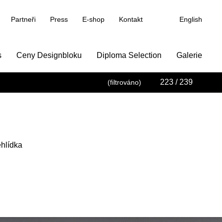
Partneři
Press
E-shop
Kontakt
English
s
Ceny Designbloku
Diploma Selection
Galerie
223
/ 239
(filtrováno)
hlídka