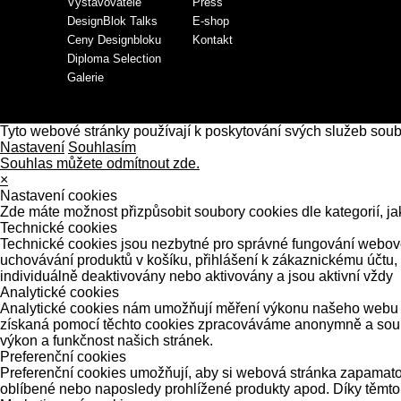
Vystavovatelé
Press
DesignBlok Talks
E-shop
Ceny Designbloku
Kontakt
Diploma Selection
Galerie
Tyto webové stránky používají k poskytování svých služeb sou
Nastavení
Souhlasím
Souhlas můžete odmítnout zde.
×
Nastavení cookies
Zde máte možnost přizpůsobit soubory cookies dle kategorií, ja
Technické cookies
Technické cookies jsou nezbytné pro správné fungování webové 
uchovávání produktů v košíku, přihlášení k zákaznickému účtu,
individuálně deaktivovány nebo aktivovány a jsou aktivní vždy
Analytické cookies
Analytické cookies nám umožňují měření výkonu našeho webu a 
získaná pomocí těchto cookies zpracováváme anonymně a souhrn
výkon a funkčnost našich stránek.
Preferenční cookies
Preferenční cookies umožňují, aby si webová stránka zapamatov
oblíbené nebo naposledy prohlížené produkty apod. Díky těmto