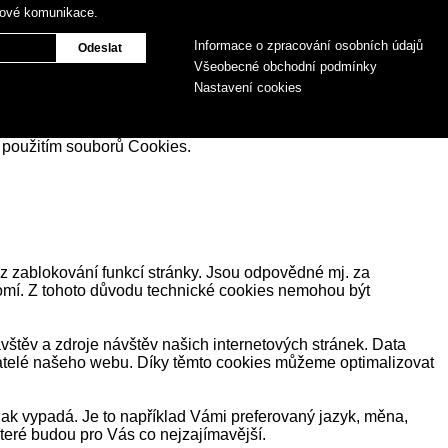
gové komunikace.
Informace o zpracování osobních údajů
Všeobecné obchodní podmínky
Nastavení cookies
 použitím souborů Cookies.
z zablokování funkcí stránky. Jsou odpovědné mj. za
romí. Z tohoto důvodu technické cookies nemohou být
těv a zdroje návštěv našich internetových stránek. Data
ivatelé našeho webu. Díky těmto cookies můžeme optimalizovat
ak vypadá. Je to například Vámi preferovaný jazyk, měna,
eré budou pro Vás co nejzajímavější.