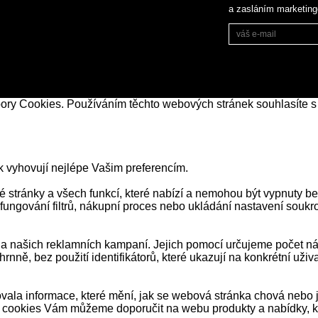
a zasláním marketin
bory Cookies. Používáním těchto webových stránek souhlasíte s
k vyhovují nejlépe Vašim preferencím.
stránky a všech funkcí, které nabízí a nemohou být vypnuty be
 fungování filtrů, nákupní proces nebo ukládání nastavení souk
našich reklamních kampaní. Jejich pomocí určujeme počet návš
ně, bez použití identifikátorů, které ukazují na konkrétní už
ala informace, které mění, jak se webová stránka chová nebo j
 cookies Vám můžeme doporučit na webu produkty a nabídky, kt