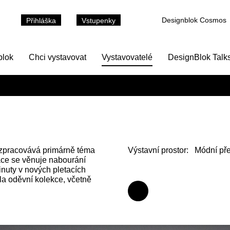
Designblok Cosmos
Přihláška
Vstupenky
blok
Chci vystavovat
Vystavovatelé
DesignBlok Talk
zpracovává primárně téma
Výstavní prostor:
Módní pře
áce se věnuje nabourání
inuty v nových pletacích
la oděvní kolekce, včetně