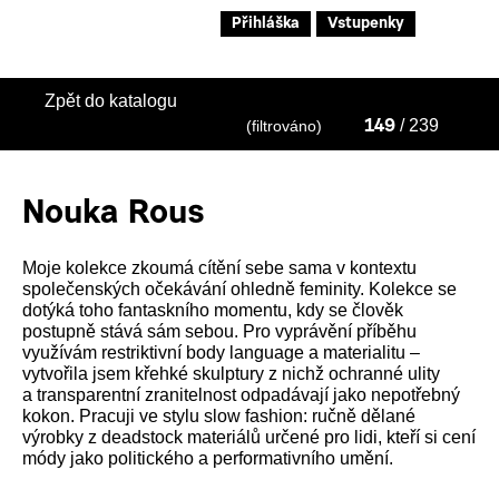
Přihláška
Vstupenky
Zpět do katalogu
/ 239
(filtrováno)
149
Nouka Rous
Moje kolekce zkoumá cítění sebe sama v kontextu
společenských očekávání ohledně feminity. Kolekce se
dotýká toho fantaskního momentu, kdy se člověk
postupně stává sám sebou. Pro vyprávění příběhu
využívám restriktivní body language a materialitu –
vytvořila jsem křehké skulptury z nichž ochranné ulity
a transparentní zranitelnost odpadávají jako nepotřebný
kokon. Pracuji ve stylu slow fashion: ručně dělané
výrobky z deadstock materiálů určené pro lidi, kteří si cení
módy jako politického a performativního umění.