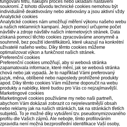
fungování filtrů, nákupní proces nebo ukládání nastavení
soukromí. Z tohoto důvodu technické cookies nemohou být
individuálně deaktivovány nebo aktivovány a jsou aktivní vždy
Analytické cookies
Analytické cookies nám umožňují měření výkonu našeho webu
a našich reklamních kampaní. Jejich pomocí určujeme počet
návštěv a zdroje návštěv našich internetových stránek. Data
získaná pomocí těchto cookies zpracováváme anonymně a
souhrnně, bez použití identifikátorů, které ukazují na konkrétní
uživatelé našeho webu. Díky těmto cookies můžeme
optimalizovat výkon a funkčnost našich stránek.
Preferenční cookies
Preferenční cookies umožňují, aby si webová stránka
zapamatovala informace, které mění, jak se webová stránka
chová nebo jak vypadá. Je to například Vámi preferovaný
jazyk, měna, oblíbené nebo naposledy prohlížené produkty
apod. Díky těmto cookies Vám můžeme doporučit na webu
produkty a nabídky, které budou pro Vás co nejzajímavější.
Marketingové cookies
Marketingové cookies používáme my nebo naši partneři,
abychom Vám dokázali zobrazit co nejrelevantnější obsah
nebo reklamy jak na našich stránkách, tak na stránkách třetích
subjektů. To je možné díky vytváření tzv. pseudonymizovaného
profilu dle Vašich zájmů. Ale nebojte, tímto profilováním
zpravidla není možná bezprostřední identifikace Vaší osoby,