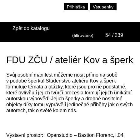
Přihláška
Vstupenky
Zpět do katalogu
54
/ 239
(filtrováno)
FDU ZČU / ateliér Kov a šperk
Svůj osobní manifest můžeme nosit přímo na sobě
v podobě šperku! Studenstvo ateliéru Kov a šperk
formuluje témata a otázky, které jsou pro ně podstatné,
které ovlivňují jejich tvůrčí proces a formují jejich unikátní
autorskou výpověď. Jejich šperky a drobné nositelné
objekty díky tomu vyprávějí jedinečné příběhy jak o svých
autorech, tak o světě kolem nás.
Výstavní prostor:
Openstudio – Bastion Florenc, I.04