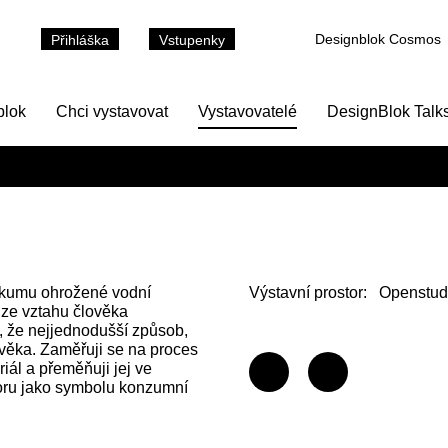
Designblok Cosmos
Přihláška
Vstupenky
blok
Chci vystavovat
Vystavovatelé
DesignBlok Talk
zkumu ohrožené vodní
Výstavní prostor:
Openstud
h ze vztahu člověka
, že nejjednodušší způsob,
lověka. Zaměřuji se na proces
iál a přeměňuji jej ve
oru jako symbolu konzumní