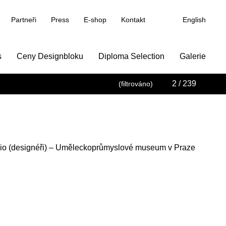
Partneři
Press
E-shop
Kontakt
English
s
Ceny Designbloku
Diploma Selection
Galerie
2
/ 239
(filtrováno)
io (designéři) – Uměleckoprůmyslové museum v Praze