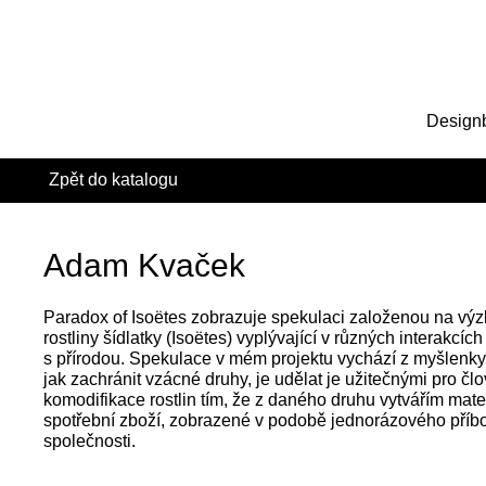
Design
Zpět do katalogu
Adam Kvaček
Paradox of Isoëtes zobrazuje spekulaci založenou na vý
rostliny šídlatky (Isoëtes) vyplývající v různých interakcíc
s přírodou. Spekulace v mém projektu vychází z myšlenky
jak zachránit vzácné druhy, je udělat je užitečnými pro č
komodifikace rostlin tím, že z daného druhu vytvářím mater
spotřební zboží, zobrazené v podobě jednorázového příb
společnosti.