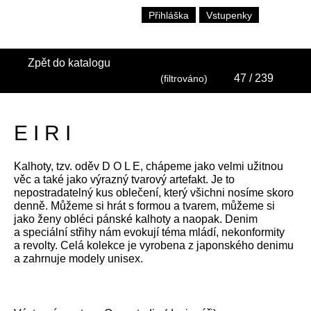
Přihláška
Vstupenky
Zpět do katalogu
47
/ 239
(filtrováno)
E I R I
Kalhoty, tzv. oděv D O L E, chápeme jako velmi užitnou
věc a také jako výrazný tvarový artefakt. Je to
nepostradatelný kus oblečení, který všichni nosíme skoro
denně. Můžeme si hrát s formou a tvarem, můžeme si
jako ženy obléci pánské kalhoty a naopak. Denim
a speciální střihy nám evokují téma mládí, nekonformity
a revolty. Celá kolekce je vyrobena z japonského denimu
a zahrnuje modely unisex.