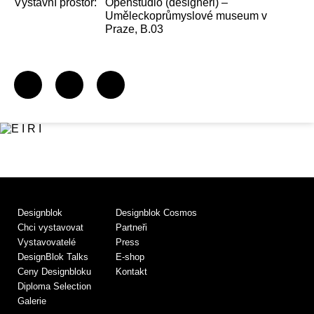
Výstavní prostor:
Openstudio (designéři) –
Uměleckoprůmyslové museum v
Praze, B.03
Designblok
Designblok Cosmos
Chci vystavovat
Partneři
Vystavovatelé
Press
DesignBlok Talks
E-shop
Ceny Designbloku
Kontakt
Diploma Selection
Galerie