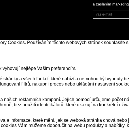
a zasláním marketin
bory Cookies. Používáním těchto webových stránek souhlasíte s
k vyhovují nejlépe Vašim preferencím.
stránky a všech funkcí, které nabízí a nemohou být vypnuty be
 fungování filtrů, nákupní proces nebo ukládání nastavení souk
našich reklamních kampaní. Jejich pomocí určujeme počet návš
ně, bez použití identifikátorů, které ukazují na konkrétní už
ala informace, které mění, jak se webová stránka chová nebo j
 cookies Vám můžeme doporučit na webu produkty a nabídky, kt