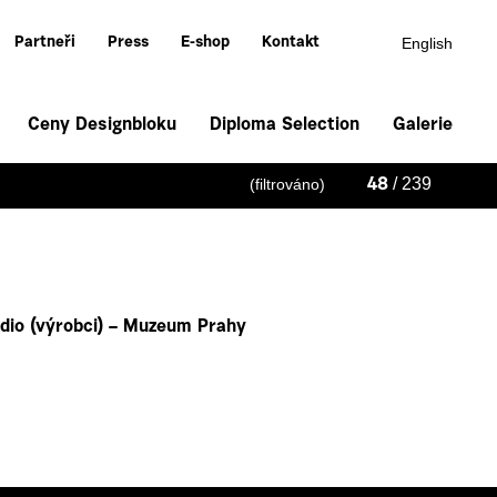
English
Partneři
Press
E-shop
Kontakt
Ceny Designbloku
Diploma Selection
Galerie
/ 239
(filtrováno)
48
dio (výrobci) – Muzeum Prahy