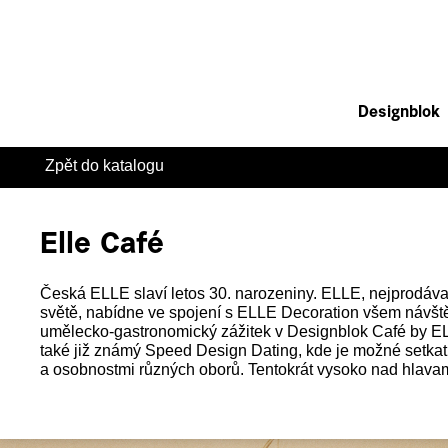
Designblok
Zpět do katalogu
Elle Café
Česká ELLE slaví letos 30. narozeniny. ELLE, nejprodáv
světě, nabídne ve spojení s ELLE Decoration všem návš
umělecko-gastronomický zážitek v Designblok Café by ELL
také již známý Speed Design Dating, kde je možné setkat s
a osobnostmi různých oborů. Tentokrát vysoko nad hlavam