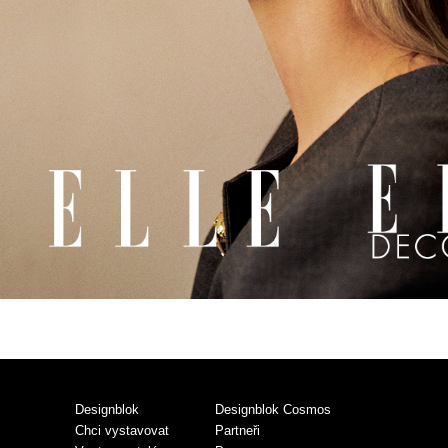
Designblok
Designblok Cosmos
Chci vystavovat
Partneři