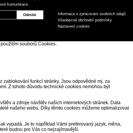
gové komunikace.
Informace o zpracování osobních údajů
Všeobecné obchodní podmínky
Nastavení cookies
 použitím souborů Cookies.
z zablokování funkcí stránky. Jsou odpovědné mj. za
romí. Z tohoto důvodu technické cookies nemohou být
těv a zdroje návštěv našich internetových stránek. Data
ivatelé našeho webu. Díky těmto cookies můžeme optimalizovat
ak vypadá. Je to například Vámi preferovaný jazyk, měna,
eré budou pro Vás co nejzajímavější.