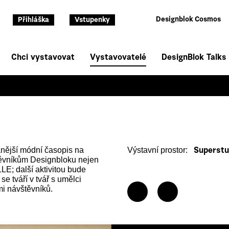
Designblok Cosmos
Přihláška
Vstupenky
Chci vystavovat
Vystavovatelé
DesignBlok Talks
anější módní časopis na
Výstavní prostor:
Superstu
těvníkům Designbloku nejen
E; další aktivitou bude
e tváří v tvář s umělci
i návštěvníků.