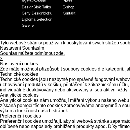
Vystavovatelé
Press
DesignBlok Talks
E-shop
Ceny Designbloku
Kontakt
Diploma Selection
Galerie
Tyto webové stránky používají k poskytování svých služeb sou
Nastavení
Souhlasím
Souhlas můžete odmítnout zde.
×
Nastavení cookies
Zde máte možnost přizpůsobit soubory cookies dle kategorií, ja
Technické cookies
Technické cookies jsou nezbytné pro správné fungování webové 
uchovávání produktů v košíku, přihlášení k zákaznickému účtu,
individuálně deaktivovány nebo aktivovány a jsou aktivní vždy
Analytické cookies
Analytické cookies nám umožňují měření výkonu našeho webu a 
získaná pomocí těchto cookies zpracováváme anonymně a souhrn
výkon a funkčnost našich stránek.
Preferenční cookies
Preferenční cookies umožňují, aby si webová stránka zapamatov
oblíbené nebo naposledy prohlížené produkty apod. Díky těmto