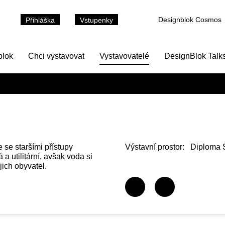
Designblok Cosmos
Přihláška
Vstupenky
blok
Chci vystavovat
Vystavovatelé
DesignBlok Talk
 se staršími přístupy
Výstavní prostor:
Diploma 
a utilitární, avšak voda si
jich obyvatel.