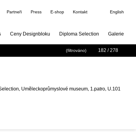
Partneři
Press
E-shop
Kontakt
English
s
Ceny Designbloku
Diploma Selection
Galerie
182
/ 278
(filtrováno)
Selection, Uměleckoprůmyslové museum, 1.patro, U.101