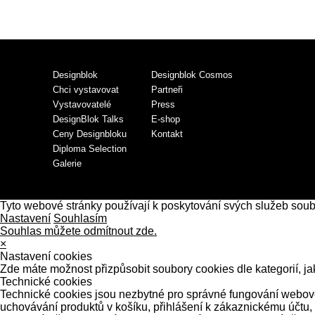
Designblok
Designblok Cosmos
Chci vystavovat
Partneři
Vystavovatelé
Press
DesignBlok Talks
E-shop
Ceny Designbloku
Kontakt
Diploma Selection
Galerie
Tyto webové stránky používají k poskytování svých služeb sou
Nastavení
Souhlasím
Souhlas můžete odmítnout zde.
×
Nastavení cookies
Zde máte možnost přizpůsobit soubory cookies dle kategorií, ja
Technické cookies
Technické cookies jsou nezbytné pro správné fungování webové 
uchovávání produktů v košíku, přihlášení k zákaznickému účtu,