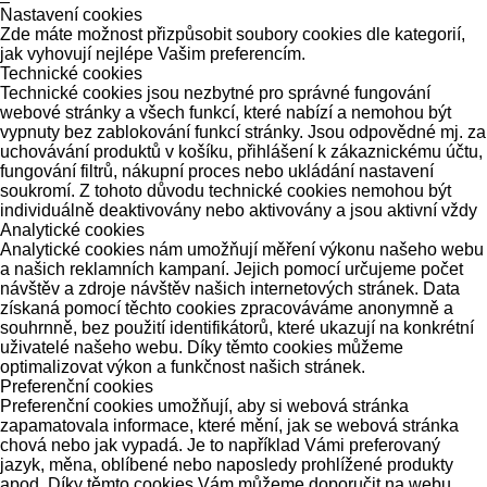
Nastavení cookies
Zde máte možnost přizpůsobit soubory cookies dle kategorií,
jak vyhovují nejlépe Vašim preferencím.
Technické cookies
Technické cookies jsou nezbytné pro správné fungování
webové stránky a všech funkcí, které nabízí a nemohou být
vypnuty bez zablokování funkcí stránky. Jsou odpovědné mj. za
uchovávání produktů v košíku, přihlášení k zákaznickému účtu,
fungování filtrů, nákupní proces nebo ukládání nastavení
soukromí. Z tohoto důvodu technické cookies nemohou být
individuálně deaktivovány nebo aktivovány a jsou aktivní vždy
Analytické cookies
Analytické cookies nám umožňují měření výkonu našeho webu
a našich reklamních kampaní. Jejich pomocí určujeme počet
návštěv a zdroje návštěv našich internetových stránek. Data
získaná pomocí těchto cookies zpracováváme anonymně a
souhrnně, bez použití identifikátorů, které ukazují na konkrétní
uživatelé našeho webu. Díky těmto cookies můžeme
optimalizovat výkon a funkčnost našich stránek.
Preferenční cookies
Preferenční cookies umožňují, aby si webová stránka
zapamatovala informace, které mění, jak se webová stránka
chová nebo jak vypadá. Je to například Vámi preferovaný
jazyk, měna, oblíbené nebo naposledy prohlížené produkty
apod. Díky těmto cookies Vám můžeme doporučit na webu