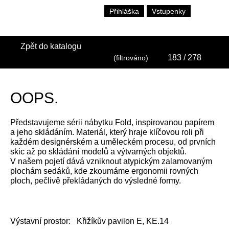
Přihláška
Vstupenky
Zpět do katalogu
183
/ 278
(filtrováno)
OOPS.
Představujeme sérii nábytku Fold, inspirovanou papírem
a jeho skládáním. Materiál, který hraje klíčovou roli při
každém designérském a uměleckém procesu, od prvních
skic až po skládání modelů a výtvarných objektů.
V našem pojetí dává vzniknout atypickým zalamovaným
plochám sedáků, kde zkoumáme ergonomii rovných
ploch, pečlivě překládaných do výsledné formy.
Výstavní prostor:
Křižíkův pavilon E, KE.14