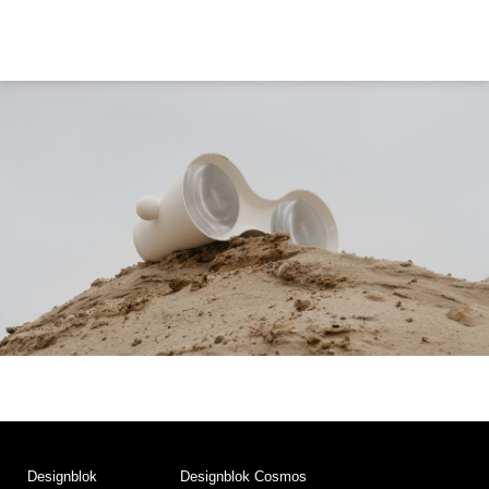
Designblok
Designblok Cosmos