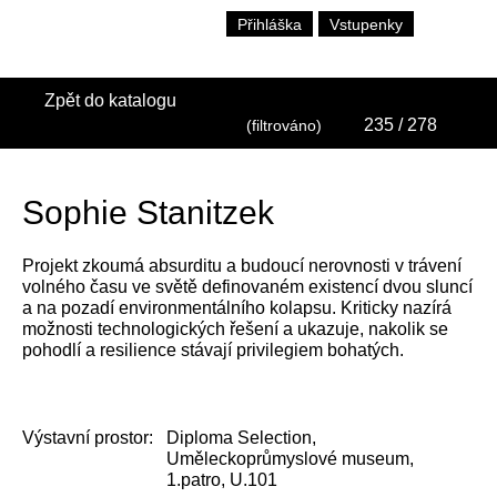
Přihláška
Vstupenky
Zpět do katalogu
235
/ 278
(filtrováno)
Sophie Stanitzek
Projekt zkoumá absurditu a budoucí nerovnosti v trávení
volného času ve světě definovaném existencí dvou sluncí
a na pozadí environmentálního kolapsu. Kriticky nazírá
možnosti technologických řešení a ukazuje, nakolik se
pohodlí a resilience stávají privilegiem bohatých.
Výstavní prostor:
Diploma Selection,
Uměleckoprůmyslové museum,
1.patro, U.101