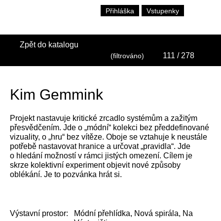
Přihláška
Vstupenky
Zpět do katalogu
111
/ 278
(filtrováno)
Kim Gemmink
Projekt nastavuje kritické zrcadlo systémům a zažitým
přesvědčením. Jde o „módní“ kolekci bez předdefinované
vizuality, o „hru“ bez vítěze. Oboje se vztahuje k neustále
potřebě nastavovat hranice a určovat „pravidla“. Jde
o hledání možností v rámci jistých omezení. Cílem je
skrze kolektivní experiment objevit nové způsoby
oblékání. Je to pozvánka hrát si.
Výstavní prostor:
Módní přehlídka, Nová spirála, Na