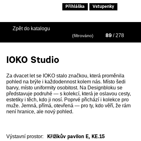
Přihláška
Vstupenky
Zpět do katalogu
/ 278
(filtrováno)
89
IOKO Studio
Za dvacet let se IOKO stalo značkou, která proměnila
pohled na brýle i každodennost kolem nás. Místo šedi
barvy, místo uniformity osobitost. Na Designbloku se
představuje podruhé — s kolekcí, která je oslavou cesty,
estetiky i těch, kdo ji nosí. Poprvé přichází i kolekce pro
muže. Jemná, přímá, otevřená — pro ty, kdo věří, že rám
není hranice, ale nový pohled.
Výstavní prostor:
Křižíkův pavilon E, KE.15