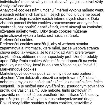
individuálně deaktivovány nebo aktivovány a jsou aktivní vždy
Analytické cookies
Analytické cookies nám umožňují měření výkonu našeho webu
a našich reklamních kampaní. Jejich pomocí určujeme počet
návštěv a zdroje návštěv našich internetových stránek. Data
získaná pomocí těchto cookies zpracováváme anonymně a
souhrnně, bez použití identifikátorů, které ukazují na konkrétní
uživatelé našeho webu. Díky těmto cookies můžeme
optimalizovat výkon a funkčnost našich stránek.
Preferenční cookies
Preferenční cookies umožňují, aby si webová stránka
zapamatovala informace, které mění, jak se webová stránka
chová nebo jak vypadá. Je to například Vámi preferovaný
jazyk, měna, oblíbené nebo naposledy prohlížené produkty
apod. Díky těmto cookies Vám můžeme doporučit na webu
produkty a nabídky, které budou pro Vás co nejzajímavější.
Marketingové cookies
Marketingové cookies používáme my nebo naši partneři,
abychom Vám dokázali zobrazit co nejrelevantnější obsah
nebo reklamy jak na našich stránkách, tak na stránkách třetích
subjektů. To je možné díky vytváření tzv. pseudonymizovaného
profilu dle Vašich zájmů. Ale nebojte, tímto profilováním
zpravidla není možná bezprostřední identifikace Vaší osoby,
protože jsou používány pouze pseudonymizované údaje.
Pokud nevyjádříte souhlas s těmito cookies, neuvidíte v