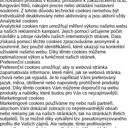
uchovávání produktů v košíku, přihlášení k zákaznickému účtu,
fungování filtrů, nákupní proces nebo ukládání nastavení
soukromí. Z tohoto důvodu technické cookies nemohou být
individuálně deaktivovány nebo aktivovány a jsou aktivní vždy
Analytické cookies
Analytické cookies nám umožňují měření výkonu našeho webu
a našich reklamních kampaní. Jejich pomocí určujeme počet
návštěv a zdroje návštěv našich internetových stránek. Data
získaná pomocí těchto cookies zpracováváme anonymně a
souhrnně, bez použití identifikátorů, které ukazují na konkrétní
uživatelé našeho webu. Díky těmto cookies můžeme
optimalizovat výkon a funkčnost našich stránek.
Preferenční cookies
Preferenční cookies umožňují, aby si webová stránka
zapamatovala informace, které mění, jak se webová stránka
chová nebo jak vypadá. Je to například Vámi preferovaný
jazyk, měna, oblíbené nebo naposledy prohlížené produkty
apod. Díky těmto cookies Vám můžeme doporučit na webu
produkty a nabídky, které budou pro Vás co nejzajímavější.
Marketingové cookies
Marketingové cookies používáme my nebo naši partneři,
abychom Vám dokázali zobrazit co nejrelevantnější obsah
nebo reklamy jak na našich stránkách, tak na stránkách třetích
subjektů. To je možné díky vytváření tzv. pseudonymizovaného
profilu dle Vašich zájmů. Ale nebojte, tímto profilováním