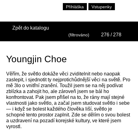
Přihláška
Vstupenky
Zpět do katalogu
276
/ 278
(filtrováno)
Youngjin Choe
Věřím, že světlo dokáže věci zviditelnit nebo naopak
zaslepit, i sjednotit ty nejprotichůdnější věci na světě. Pro
mě 3lo o vnitřní zranění. Toužil jsem se na něj podívat
zblízka a zahojit ho, ale zároveň jsem se bál ho
konfrontovat. Pak jsem přišel na to, že rány mají stejné
vlastnosti jako světlo, a začal jsem studovat světlo i sebe
— i když se bolest každého člověka liší, světlo je
schopné tento prostor zaplnit. Zde se dělím o svou bolest
a uzdravení na pozadí korejské kultury, ve které jsem
vyrostl.