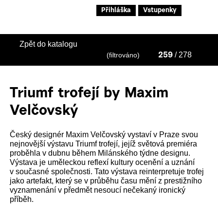
Přihláška
Vstupenky
Zpět do katalogu
/ 278
(filtrováno)
259
Triumf trofejí by Maxim
Velčovský
Český designér Maxim Velčovský vystaví v Praze svou
nejnovější výstavu Triumf trofejí, jejíž světová premiéra
proběhla v dubnu během Milánského týdne designu.
Výstava je uměleckou reflexí kultury ocenění a uznání
v současné společnosti. Tato výstava reinterpretuje trofej
jako artefakt, který se v průběhu času mění z prestižního
vyznamenání v předmět nesoucí nečekaný ironický
příběh.