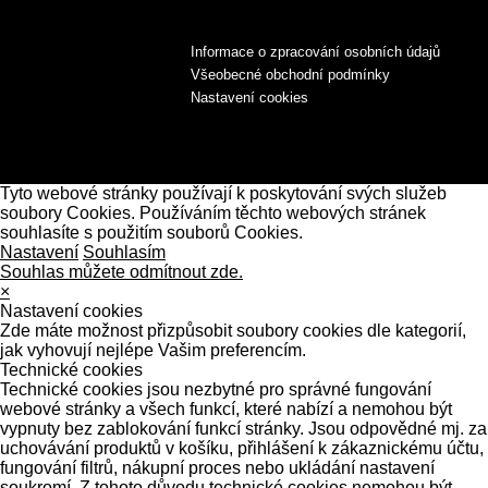
Informace o zpracování osobních údajů
Všeobecné obchodní podmínky
Nastavení cookies
Tyto webové stránky používají k poskytování svých služeb
soubory Cookies. Používáním těchto webových stránek
souhlasíte s použitím souborů Cookies.
Nastavení
Souhlasím
Souhlas můžete odmítnout zde.
×
Nastavení cookies
Zde máte možnost přizpůsobit soubory cookies dle kategorií,
jak vyhovují nejlépe Vašim preferencím.
Technické cookies
Technické cookies jsou nezbytné pro správné fungování
webové stránky a všech funkcí, které nabízí a nemohou být
vypnuty bez zablokování funkcí stránky. Jsou odpovědné mj. za
uchovávání produktů v košíku, přihlášení k zákaznickému účtu,
fungování filtrů, nákupní proces nebo ukládání nastavení
soukromí. Z tohoto důvodu technické cookies nemohou být