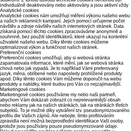
individuálně deaktivovány nebo aktivovány a jsou aktivní vždy
Analytické cookies
Analytické cookies nám umožňují měření výkonu našeho webu
a našich reklamních kampaní. Jejich pomocí určujeme počet
návštěv a zdroje návštěv našich internetových stránek. Data
získaná pomocí těchto cookies zpracováváme anonymně a
souhrnně, bez použití identifikátorů, které ukazují na konkrétní
uživatelé našeho webu. Díky těmto cookies můžeme
optimalizovat výkon a funkčnost našich stránek.
Preferenční cookies
Preferenční cookies umožňují, aby si webová stránka
zapamatovala informace, které mění, jak se webová stránka
chová nebo jak vypadá. Je to například Vámi preferovaný
jazyk, měna, oblíbené nebo naposledy prohlížené produkty
apod. Díky těmto cookies Vám můžeme doporučit na webu
produkty a nabídky, které budou pro Vás co nejzajímavější.
Marketingové cookies
Marketingové cookies používáme my nebo naši partneři,
abychom Vám dokázali zobrazit co nejrelevantnější obsah
nebo reklamy jak na našich stránkách, tak na stránkách třetích
subjektů. To je možné díky vytváření tzv. pseudonymizovaného
profilu dle Vašich zájmů. Ale nebojte, tímto profilováním
zpravidla není možná bezprostřední identifikace Vaší osoby,
protože jsou používány pouze pseudonymizované údaje.