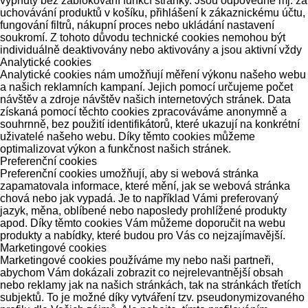
vypnuty bez zablokování funkcí stránky. Jsou odpovědné mj. za
uchovávání produktů v košíku, přihlášení k zákaznickému účtu,
fungování filtrů, nákupní proces nebo ukládání nastavení
soukromí. Z tohoto důvodu technické cookies nemohou být
individuálně deaktivovány nebo aktivovány a jsou aktivní vždy
Analytické cookies
Analytické cookies nám umožňují měření výkonu našeho webu
a našich reklamních kampaní. Jejich pomocí určujeme počet
návštěv a zdroje návštěv našich internetových stránek. Data
získaná pomocí těchto cookies zpracováváme anonymně a
souhrnně, bez použití identifikátorů, které ukazují na konkrétní
uživatelé našeho webu. Díky těmto cookies můžeme
optimalizovat výkon a funkčnost našich stránek.
Preferenční cookies
Preferenční cookies umožňují, aby si webová stránka
zapamatovala informace, které mění, jak se webová stránka
chová nebo jak vypadá. Je to například Vámi preferovaný
jazyk, měna, oblíbené nebo naposledy prohlížené produkty
apod. Díky těmto cookies Vám můžeme doporučit na webu
produkty a nabídky, které budou pro Vás co nejzajímavější.
Marketingové cookies
Marketingové cookies používáme my nebo naši partneři,
abychom Vám dokázali zobrazit co nejrelevantnější obsah
nebo reklamy jak na našich stránkách, tak na stránkách třetích
subjektů. To je možné díky vytváření tzv. pseudonymizovaného