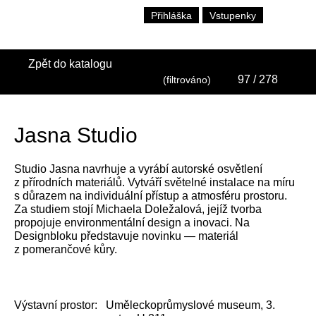
Přihláška
Vstupenky
Zpět do katalogu
97
/ 278
(filtrováno)
Jasna Studio
Studio Jasna navrhuje a vyrábí autorské osvětlení
z přírodních materiálů. Vytváří světelné instalace na míru
s důrazem na individuální přístup a atmosféru prostoru.
Za studiem stojí Michaela Doležalová, jejíž tvorba
propojuje environmentální design a inovaci. Na
Designbloku představuje novinku — materiál
z pomerančové kůry.
Výstavní prostor:
Uměleckoprůmyslové museum, 3.