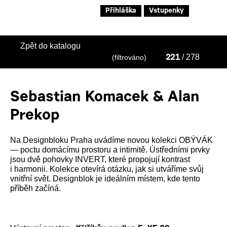
Přihláška
Vstupenky
Zpět do katalogu
/ 278
(filtrováno)
221
Sebastian Komacek & Alan
Prekop
Na Designbloku Praha uvádíme novou kolekci OBÝVÁK
— poctu domácímu prostoru a intimitě. Ústředními prvky
jsou dvě pohovky INVERT, které propojují kontrast
i harmonii. Kolekce otevírá otázku, jak si utváříme svůj
vnitřní svět. Designblok je ideálním místem, kde tento
příběh začíná.