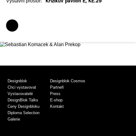
Výstavní prostor:
Křižíkův pavilon E, KE.29
Designblok
Designblok Cosmos
Chci vystavovat
Partneři
Vystavovatelé
Press
DesignBlok Talks
E-shop
Ceny Designbloku
Kontakt
Diploma Selection
Galerie