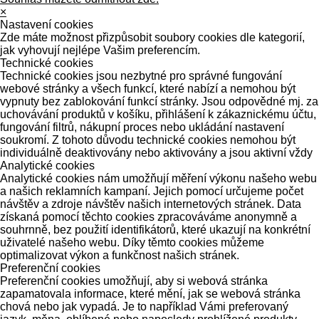
×
Nastavení cookies
Zde máte možnost přizpůsobit soubory cookies dle kategorií,
jak vyhovují nejlépe Vašim preferencím.
Technické cookies
Technické cookies jsou nezbytné pro správné fungování
webové stránky a všech funkcí, které nabízí a nemohou být
vypnuty bez zablokování funkcí stránky. Jsou odpovědné mj. za
uchovávání produktů v košíku, přihlášení k zákaznickému účtu,
fungování filtrů, nákupní proces nebo ukládání nastavení
soukromí. Z tohoto důvodu technické cookies nemohou být
individuálně deaktivovány nebo aktivovány a jsou aktivní vždy
Analytické cookies
Analytické cookies nám umožňují měření výkonu našeho webu
a našich reklamních kampaní. Jejich pomocí určujeme počet
návštěv a zdroje návštěv našich internetových stránek. Data
získaná pomocí těchto cookies zpracováváme anonymně a
souhrnně, bez použití identifikátorů, které ukazují na konkrétní
uživatelé našeho webu. Díky těmto cookies můžeme
optimalizovat výkon a funkčnost našich stránek.
Preferenční cookies
Preferenční cookies umožňují, aby si webová stránka
zapamatovala informace, které mění, jak se webová stránka
chová nebo jak vypadá. Je to například Vámi preferovaný