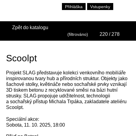
Přihláška
Vstupenky
Zpět do katalogu
220
/ 278
(filtrováno)
Scoolpt
Projekt SLAG představuje kolekci venkovního mobiliáře
inspirovanou tvary hub a přírodních struktur. Objekty jako
šachové stolky, květináče nebo sochařské prvky vznikají
3D tiskem betonu z recyklované směsi na bázi hutní
strusky. SLAG propojuje udržitelnost, technologii
a sochařský přístup Michala Trpáka, zakladatele ateliéru
Scoolpt.
Speciální akce:
Sobota, 11. 10. 2025, 18:00