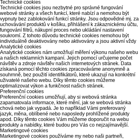
Technické cookies
Technické cookies jsou nezbytné pro správné fungování
webové stránky a všech funkcí, které nabízí a nemohou být
vypnuty bez zablokování funkcí stránky. Jsou odpovědné mj. za
uchovávání produktů v košíku, přihlášení k zákaznickému účtu,
fungování filtrů, nákupní proces nebo ukládání nastavení
soukromí. Z tohoto důvodu technické cookies nemohou být
individuálně deaktivovány nebo aktivovány a jsou aktivní vždy
Analytické cookies
Analytické cookies nám umožňují měření výkonu našeho webu
a našich reklamních kampaní. Jejich pomocí určujeme počet
návštěv a zdroje návštěv našich internetových stránek. Data
získaná pomocí těchto cookies zpracováváme anonymně a
souhrnně, bez použití identifikátorů, které ukazují na konkrétní
uživatelé našeho webu. Díky těmto cookies můžeme
optimalizovat výkon a funkčnost našich stránek.
Preferenční cookies
Preferenční cookies umožňují, aby si webová stránka
zapamatovala informace, které mění, jak se webová stránka
chová nebo jak vypadá. Je to například Vámi preferovaný
jazyk, měna, oblíbené nebo naposledy prohlížené produkty
apod. Díky těmto cookies Vám můžeme doporučit na webu
produkty a nabídky, které budou pro Vás co nejzajímavější.
Marketingové cookies
Marketingové cookies používáme my nebo naši partneři,