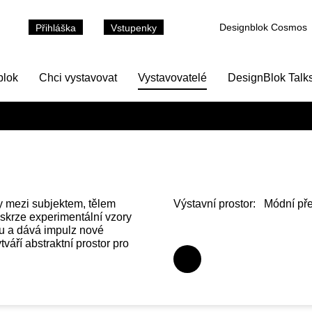
Designblok Cosmos
Přihláška
Vstupenky
blok
Chci vystavovat
Vystavovatelé
DesignBlok Talk
hy mezi subjektem, tělem
Výstavní prostor:
Módní pře
é skrze experimentální vzory
iku a dává impulz nové
ytváří abstraktní prostor pro