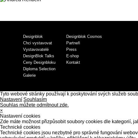
Designblok
Designblok Cosmos
Chci vystavovat
Partneři
Vystavovatelé
Press
DesignBlok Talks
E-shop
Ceny Designbloku
Kontakt
Diploma Selection
Galerie
Tyto webové stránky používají k poskytování svých služeb sou
Nastavení
Souhlasím
Souhlas můžete odmítnout zde.
×
Nastavení cookies
Zde máte možnost přizpůsobit soubory cookies dle kategorií, ja
Technické cookies
Technické cookies jsou nezbytné pro správné fungování webové 