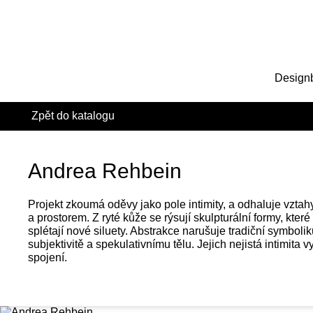
Design
Zpět do katalogu
Andrea Rehbein
Projekt zkoumá oděvy jako pole intimity, a odhaluje vzta
a prostorem. Z ryté kůže se rýsují skulpturální formy, kter
splétají nové siluety. Abstrakce narušuje tradiční symbol
subjektivitě a spekulativnímu tělu. Jejich nejistá intimita v
spojení.