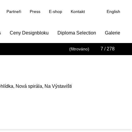
Partneři
Press
E-shop
Kontakt
English
s
Ceny Designbloku
Diploma Selection
Galerie
7
/ 278
(filtrováno)
hlídka, Nová spirála, Na Výstavišti