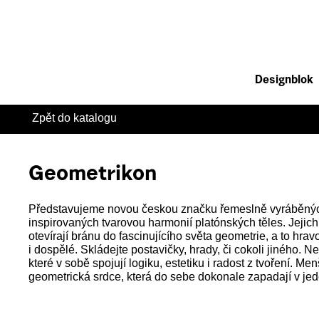
Designblok
Zpět do katalogu
Geometrikon
Představujeme novou českou značku řemeslně vyráběnýc
inspirovaných tvarovou harmonií platónských těles. Jejic
otevírají bránu do fascinujícího světa geometrie, a to hrav
i dospělé. Skládejte postavičky, hrady, či cokoli jiného. N
které v sobě spojují logiku, estetiku i radost z tvoření. M
geometrická srdce, která do sebe dokonale zapadají v je