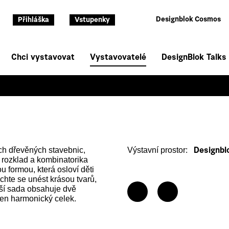
Designblok Cosmos
Přihláška
Vstupenky
Chci vystavovat
Vystavovatelé
DesignBlok Talks
h dřevěných stavebnic,
Výstavní prostor:
Designblo
h rozklad a kombinatorika
ou formou, která osloví děti
echte se unést krásou tvarů,
enší sada obsahuje dvě
den harmonický celek.