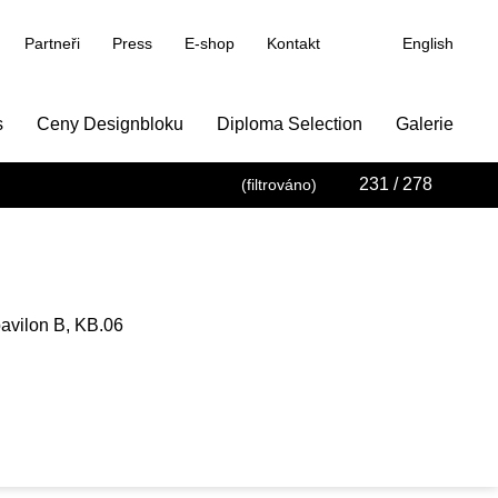
Partneři
Press
E-shop
Kontakt
English
s
Ceny Designbloku
Diploma Selection
Galerie
231
/ 278
(filtrováno)
pavilon B, KB.06