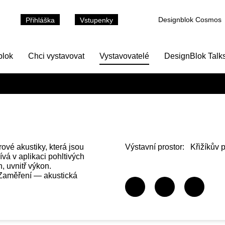
Designblok Cosmos
Přihláška
Vstupenky
blok
Chci vystavovat
Vystavovatelé
DesignBlok Talk
ové akustiky, která jsou
Výstavní prostor:
Křižíkův 
vá v aplikaci pohltivých
, uvnitř výkon.
. Zaměření — akustická